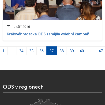
1. září 2016
Královéhradecká ODS zahájila volební kampaň
1
…
34
35
36
37
38
39
40
…
47
ODS v regionech