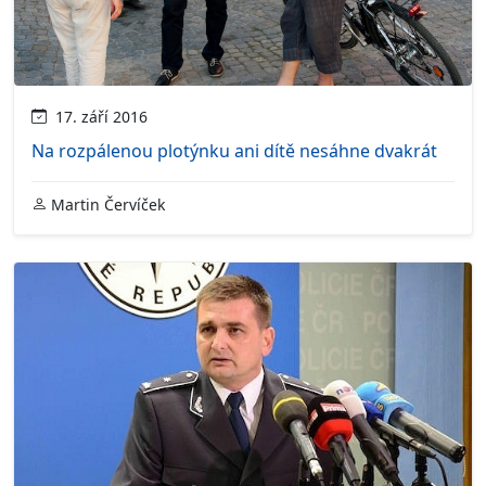
17. září 2016
Na rozpálenou plotýnku ani dítě nesáhne dvakrát
Martin Červíček