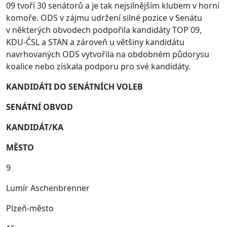
09 tvoří 30 senátorů a je tak nejsilnějším klubem v horní
komoře. ODS v zájmu udržení silné pozice v Senátu
v některých obvodech podpořila kandidáty TOP 09,
KDU-ČSL a STAN a zároveň u většiny kandidátu
navrhovaných ODS vytvořila na obdobném půdorysu
koalice nebo získala podporu pro své kandidáty.
KANDIDÁTI DO SENÁTNÍCH VOLEB
SENÁTNÍ OBVOD
KANDIDÁT/KA
MĚSTO
9
Lumír Aschenbrenner
Plzeň‑město