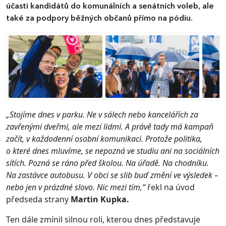
účasti kandidátů do komunálních a senátních voleb, ale
také za podpory běžných občanů přímo na pódiu.
„Stojíme dnes v parku. Ne v sálech nebo kancelářích za
zavřenými dveřmi, ale mezi lidmi. A právě tady má kampaň
začít, v každodenní osobní komunikaci. Protože politika,
o které dnes mluvíme, se nepozná ve studiu ani na sociálních
sítích. Pozná se ráno před školou. Na úřadě. Na chodníku.
Na zastávce autobusu. V obci se slib buď změní ve výsledek –
nebo jen v prázdné slovo. Nic mezi tím,“
řekl na úvod
předseda strany
Martin Kupka.
Ten dále zmínil silnou roli, kterou dnes představuje