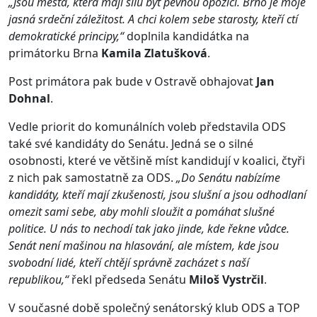
„Jsou města, která mají sílu být pevnou opozicí. Brno je moje
jasná srdeční záležitost. A chci kolem sebe starosty, kteří ctí
demokratické principy,“
doplnila kandidátka na
primátorku Brna
Kamila Zlatušková
.
Post primátora pak bude v Ostravě obhajovat
Jan
Dohnal
.
Vedle priorit do komunálních voleb představila ODS
také své kandidáty do Senátu. Jedná se o silné
osobnosti, které ve většině míst kandidují v koalici, čtyři
z nich pak samostatně za ODS.
„Do Senátu nabízíme
kandidáty, kteří mají zkušenosti, jsou slušní a jsou odhodlaní
omezit sami sebe, aby mohli sloužit a pomáhat slušné
politice. U nás to nechodí tak jako jinde, kde řekne vůdce.
Senát není mašinou na hlasování, ale místem, kde jsou
svobodní lidé, kteří chtějí správně zacházet s naší
republikou,“
řekl předseda Senátu
Miloš Vystrčil
.
V současné době společný senátorský klub ODS a TOP