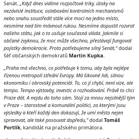
Senát.
„Když dnes vidíme rozpočtové triky, útoky na
nezávislé instituce, oslabování kontrolních mechanismů
nebo snahu soustředit stále více moci na jedno místo,
nesmíme nad tím mávnout rukou. Nesmíme dopustit rozvrat
našeho státu, jak o to usiluje současná vláda. Jakmile si
občané zvyknou, že moc může všechno, přestávají fungovat
pojistky demokracie. Proto potřebujeme silný Senát,“
dodal
šéf občanských demokratů
Martin
Kupka
.
„Praha má všechno, co potřebuje k tomu, aby byla nejlépe
řízenou metropolí střední Evropy. Má šikovné lidi, silnou
ekonomiku i obrovský potenciál. To, co jí chybí, není vize, ale
tempo. Tempo výstavby, investic a rozhodování. Právě to chci
Praze dát. A nejdu do toho sám. Stojí za mnou nejsilnější tým
v Praze – starostové a komunální politici, za kterými jsou
výsledky a kteří každý den dokazují, že umí město nejen
spravovat, ale také posouvat dopředu,“
dodal
Tomáš
Portlík
, kandidát na pražského primátora.