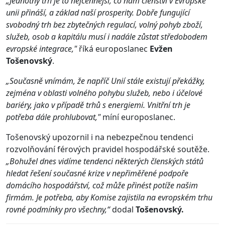
„Jednotný trh je to nejcennější, co nám členství v Evropské
unii přináší, a základ naší prosperity. Dobře fungující
svobodný trh bez zbytečných regulací, volný pohyb zboží,
služeb, osob a kapitálu musí i nadále zůstat středobodem
evropské integrace,"
říká europoslanec
Evžen
Tošenovský
.
„Současně vnímám, že napříč Unií stále existují překážky,
zejména v oblasti volného pohybu služeb, nebo i účelové
bariéry, jako v případě trhů s energiemi. Vnitřní trh je
potřeba dále prohlubovat,"
míní europoslanec.
Tošenovský upozornil i na nebezpečnou tendenci
rozvolňování férových pravidel hospodářské soutěže.
„Bohužel dnes vidíme tendenci některých členských států
hledat řešení současné krize v nepřiměřené podpoře
domácího hospodářství, což může přinést potíže našim
firmám. Je potřeba, aby Komise zajistila na evropském trhu
rovné podmínky pro všechny,“
dodal
Tošenovský.