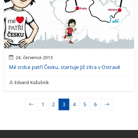
24. července 2013
Mé srdce patří Česku, startuje již zítra v Ostravě
Edvard Kožušník
1
2
3
4
5
6