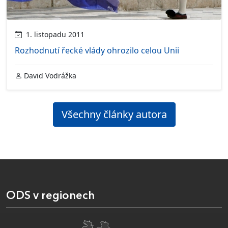
1. listopadu 2011
Rozhodnutí řecké vlády ohrozilo celou Unii
David Vodrážka
Všechny články autora
ODS v regionech