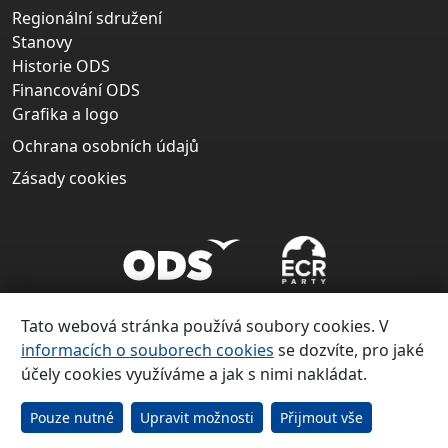
Regionální sdružení
Stanovy
Historie ODS
Financování ODS
Grafika a logo
Ochrana osobních údajů
Zásady cookies
Tato webová stránka používá soubory cookies. V
informacích o souborech cookies
se dozvíte, pro jaké
účely cookies využíváme a jak s nimi nakládat.
Copyright ©
Občanská demokratická strana 1991 – 2026
Pouze nutné
Upravit možnosti
Přijmout vše