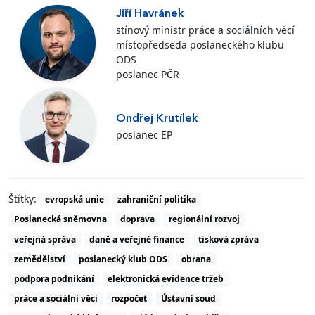
Jiří Havránek
stínový ministr práce a sociálních věcí
místopředseda poslaneckého klubu
ODS
poslanec PČR
Ondřej Krutílek
poslanec EP
Štítky:
evropská unie
zahraniční politika
Poslanecká sněmovna
doprava
regionální rozvoj
veřejná správa
daně a veřejné finance
tisková zpráva
zemědělství
poslanecký klub ODS
obrana
podpora podnikání
elektronická evidence tržeb
práce a sociální věci
rozpočet
Ústavní soud