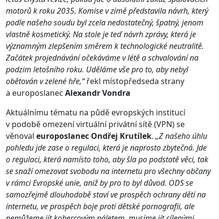
motorů k roku 2035. Komise v zimě představila návrh, který
podle našeho soudu byl zcela nedostatečný, špatný, jenom
vlastně kosmetický.
Na stole je teď návrh zprávy, která je
významným zlepšením směrem k technologické neutralitě.
Začátek projednávání očekáváme v létě a schvalování na
podzim letošního roku.
Uděláme vše pro to, aby nebyl
obětován v zelené hře,“
řekl místopředseda strany
a europoslanec
Alexandr Vondra
Aktuálnímu tématu na půdě evropských institucí
v podobě omezení virtuální privátní sítě (VPN) se
věnoval
europoslanec Ondřej Krutílek
.
„
Z našeho úhlu
pohledu jde zase o regulaci, která je naprosto zbytečná. Jde
o regulaci, která namísto toho, aby šla po podstatě věci, tak
se snaží omezovat svobodu na internetu pro všechny občany
v rámci Evropské unie, aniž by pro to byl důvod. ODS se
samozřejmě dlouhodobě staví ve prospěch ochrany dětí na
internetu, ve prospěch boje proti dětské pornografii, ale
nemůžeme jít kobercovým náletem, musíme jít cílenými