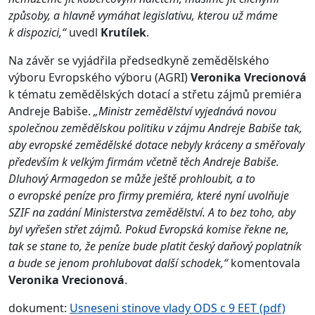
způsoby, a hlavně vymáhat legislativu, kterou už máme
k dispozici,
“
uvedl
Krutílek
.
Na závěr se vyjádřila předsedkyně zemědělského
výboru Evropského výboru (AGRI)
Veronika Vrecionová
k tématu zemědělských dotací a střetu zájmů premiéra
Andreje Babiše.
„Ministr zemědělství vyjednává
novou
společnou zemědělskou politiku v zájmu Andreje Babiše tak,
aby evropské zemědělské dotace nebyly kráceny a směřovaly
především k velkým firmám včetně těch Andreje Babiše.
Dluhový Armagedon se může ještě prohloubit, a to
o evropské peníze pro firmy premiéra, které nyní uvolňuje
SZIF na zadání Ministerstva zemědělství. A to bez toho, aby
byl vyřešen střet zájmů. Pokud Evropská komise řekne ne,
tak se stane to, že peníze bude platit český daňový poplatník
a bude se jenom prohlubovat další schodek,“
komentovala
Veronika Vrecionová
.
dokument:
Usneseni stinove vlady ODS c 9 EET (pdf)