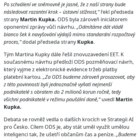
Po schválení ve sněmovně je jasné, že z naší strany bude
následovat razantní krok – ústavní stížnost,“
řekl předseda
strany
Martin Kupka.
ODS byla zároveň iniciátorem
oponentní zprávy vůči návrhu.
„Odmítáme dát vládě
bianco šek k navyšování výdajů mimo standardní rozpočtový
proces,“
dodal předseda strany
Kupka
.
Tým Martina Kupky dále řešil znovuzavedení EET. K
současnému návrhu předloží ODS pozměňovací návrh,
který vyjme z elektronické evidence tržeb platby
platební kartou
. „Za ODS budeme zároveň prosazovat, aby
z této povinnosti byli jednoznačně vyňati nejmenší
podnikatelé s obratem do 2 milionů korun ročně, tedy
všichni podnikatelé v režimu paušální daně,“
uvedl
Martin
Kupka.
Debata se rovněž vedla o dalších krocích ve Strategii AI
pro Česko. Cílem ODS je, aby stát uměl využít umělou
inteligenci tak, že ušetří občanům čas a peníze.
„Budeme