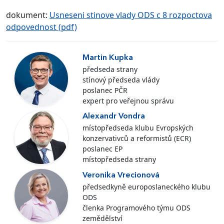
dokument:
Usneseni stinove vlady ODS c 8 rozpoctova
odpovednost (pdf)
Martin Kupka
předseda strany
stínový předseda vlády
poslanec PČR
expert pro veřejnou správu
Alexandr Vondra
místopředseda klubu Evropských
konzervativců a reformistů (ECR)
poslanec EP
místopředseda strany
Veronika Vrecionová
předsedkyně europoslaneckého klubu
ODS
členka Programového týmu ODS
zemědělství