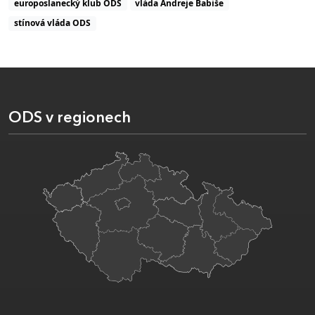
europoslanecký klub ODS
vláda Andreje Babiše
stínová vláda ODS
ODS v regionech