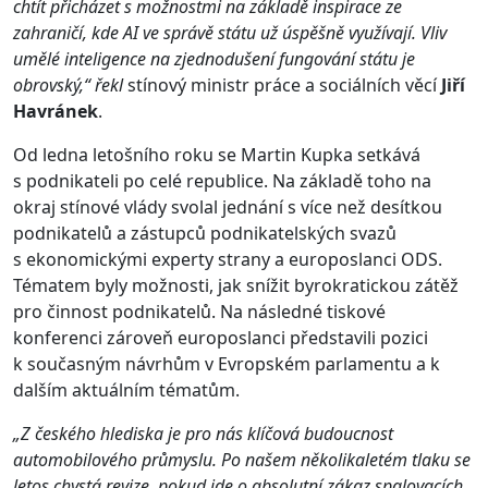
chtít přicházet s možnostmi na základě inspirace ze
zahraničí, kde AI ve správě státu už úspěšně využívají. Vliv
umělé inteligence na zjednodušení fungování státu je
obrovský,“ řekl
stínový ministr práce a sociálních věcí
Jiří
Havránek
.
Od ledna letošního roku se Martin Kupka setkává
s podnikateli po celé republice. Na základě toho na
okraj stínové vlády svolal jednání s více než desítkou
podnikatelů a zástupců podnikatelských svazů
s ekonomickými experty strany a europoslanci ODS.
Tématem byly možnosti, jak snížit byrokratickou zátěž
pro činnost podnikatelů. Na následné tiskové
konferenci zároveň europoslanci představili pozici
k současným návrhům v Evropském parlamentu a k
dalším aktuálním tématům.
„Z českého hlediska je pro nás klíčová budoucnost
automobilového průmyslu. Po našem několikaletém tlaku se
letos chystá revize, pokud jde o absolutní zákaz spalovacích