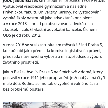
JUDr. Jakub Blažek
se narodil 14. prosince 1984 v Praze.
Vystudoval všeobecné gymnázium a následně
Právnickou fakultu Univerzity Karlovy. Po vystudování
vysoké školy nastoupil jako advokátní koncipient
a v roce 2013 – ihned po absolvování advokátních
zkoušek – založil vlastní advokátní kancelář. Členem
ODS je od roku 2012.
V roce 2018 se stal zastupitelem městské části Praha 5,
kde působí jako předseda komise legislativní a právní,
předseda návrhového výboru a místopředseda výboru
životního prostředí.
Jakub Blažek bydlí v Praze 5 na Smíchově v domě, který
postavil v roce 1911 jeho prapraděd. Je ženatý a má čtyři
malé děti. Rodina se mu tak o vyplnění volného času
bez problémů postará.