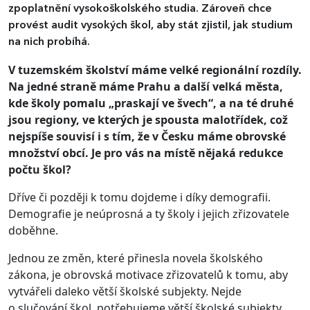
zpoplatnění vysokoškolského studia. Zároveň chce
provést audit vysokých škol, aby stát zjistil, jak studium
na nich probíhá.
V tuzemském školství máme velké regionální rozdíly.
Na jedné straně máme Prahu a další velká města,
kde školy pomalu „praskají ve švech“, a na té druhé
jsou regiony, ve kterých je spousta malotřídek, což
nejspíše souvisí i s tím, že v Česku máme obrovské
množství obcí. Je pro vás na místě nějaká redukce
počtu škol?
Dříve či později k tomu dojdeme i díky demografii.
Demografie je neúprosná a ty školy i jejich zřizovatele
doběhne.
Jednou ze změn, které přinesla novela školského
zákona, je obrovská motivace zřizovatelů k tomu, aby
vytvářeli daleko větší školské subjekty. Nejde
o slučování škol, potřebujeme větší školské subjekty,