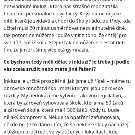
nezvládnuté inkluzi, která nás strašně moc zatížila
finančně, personálně i psychicky. Když dáme nějaké
dítě, které je zvídavé a chodí do školy rádo, do třídy, kde
učitel musí 20 minut usměrňovat nezvládnutelné dítě,
tak potom nemůžeme rodiče vinit z toho, že chtějí pro
své dítě lepší školu. Stejně tak nemůžeme trestat děti
tím, že jim zrušíme víceletá gymnázia.
Co bychom tedy měli dělat s inkluzí? Je třeba ji podle
vás zcela zrušit nebo máte jiné řešení?
Inkluze je určitě prospěšná. Jak jsme už říkali – máme tu
obrovské množství škol, mezi kterými jsou obrovské
rozdíly. My nedokážeme vytvořit takovou legislativu,
která by zároveň vyhovovala škole, která má 50 žáků
a zároveň škole, která má 1 500 žáků. Vždy tu bude
nějaký kompromis. Někde ta opatření zafungovala,
někde ne. Je to dáno i tím, že se některé školy nacházejí
v těžkém prostředí, ve vyloučených lokalitách, kde