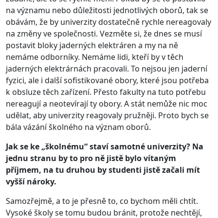
na významu nebo důležitosti jednotlivých oborů, tak se
obávám, že by univerzity dostatečně rychle nereagovaly
na změny ve společnosti. Vezměte si, že dnes se musí
postavit bloky jaderných elektráren a my na ně
nemáme odborníky. Nemáme lidi, kteří by v těch
jaderných elektrárnách pracovali. To nejsou jen jaderní
fyzici, ale i další sofistikované obory, které jsou potřeba
k obsluze těch zařízení. Přesto fakulty na tuto potřebu
nereagují a neotevírají ty obory. A stát nemůže nic moc
udělat, aby univerzity reagovaly pružněji. Proto bych se
bála vázání školného na význam oborů.
Jak se ke „školnému“ staví samotné univerzity? Na
jednu stranu by to pro ně jistě bylo vítaným
příjmem, na tu druhou by studenti jistě začali mít
vyšší nároky.
Samozřejmě, a to je přesně to, co bychom měli chtít.
Vysoké školy se tomu budou bránit, protože nechtějí,