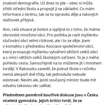
znalostí demografie. Už dnes to jde – obec si může
zřídit střední školu a propojit ji se základní. Co mám
informace z terénu, tak se to opravdu děje a takových
vlaštovek přibývá.
Ano, celá situace je bolest a vyplývá to z toho, že máme
obrovské množství obcí. Pro politika je razit myšlenku
slučování obcí velmi rizikové, ale i to se děje. Jsem
v kontaktu s předsedou Asociace společenství obcí,
který prosazuje myšlenku vytváření větších celků obcí
a s nimi i větších celků školských zařízení. To je z mého
pohledu cesta. Samozřejmě na to můžeme jít i mnohem
tvrději. V Rakousku zavedli, že pokud škola v ročníku
nemá alespoň dvě třídy, tak jednoduše nebude
existovat. Nevím ale, jestli současný ministr bude mít
odvahu takovou věc udělat.
Předmětem poměrně bouřlivé diskuse jsou v Česku
víceletá gymnázia. Jejich kritici tvrdí, že ze