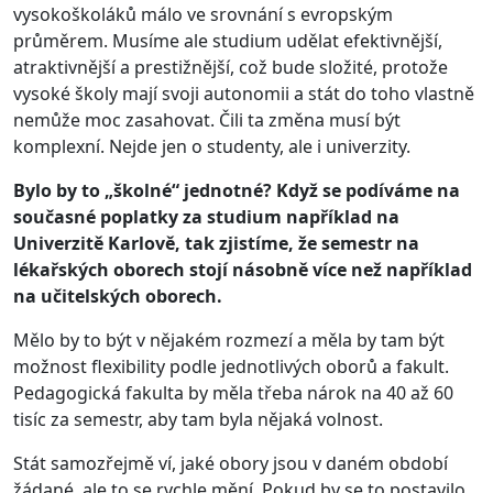
vysokoškoláků málo ve srovnání s evropským
průměrem. Musíme ale studium udělat efektivnější,
atraktivnější a prestižnější, což bude složité, protože
vysoké školy mají svoji autonomii a stát do toho vlastně
nemůže moc zasahovat. Čili ta změna musí být
komplexní. Nejde jen o studenty, ale i univerzity.
Bylo by to „školné“ jednotné? Když se podíváme na
současné poplatky za studium například na
Univerzitě Karlově, tak zjistíme, že semestr na
lékařských oborech stojí násobně více než například
na učitelských oborech.
Mělo by to být v nějakém rozmezí a měla by tam být
možnost flexibility podle jednotlivých oborů a fakult.
Pedagogická fakulta by měla třeba nárok na 40 až 60
tisíc za semestr, aby tam byla nějaká volnost.
Stát samozřejmě ví, jaké obory jsou v daném období
žádané, ale to se rychle mění. Pokud by se to postavilo