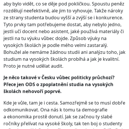
aby bylo vidět, co se děje pod pokličkou. Spoustu peněz
rozdělují neefektivně, ale jim to vyhovuje. Takže nároky
ze strany studenta budou vyšší a zvýší se i konkurence.
Tyto prvky tam potřebujeme dostat, aby nebylo jedno,
jestli učí docent nebo asistent, jaké používá materiály či
jestli na tu výuku vůbec dojde. Způsob výuky na
vysokých školách je podle mého velmi zastaralý.
Bohužel ale nemáme žádnou studii ani analýzu toho, jak
studium na vysokých školách probíhá a jak je kvalitní.
Proto je nutné udělat audit.
Je něco takové v Česku vůbec politicky průchozí?
Přece jen ODS o zpoplatnění studia na vysokých
školách nehovoří poprvé.
Kde je vůle, tam je i cesta. Samozřejmě se to musí dobře
odkomunikovat. Ona nás k tomu ta demografie
a ekonomika prostě donutí. Jak se začnou ty slabé
ročníky přelívat na vysoké školy, tak ten boj o studenty