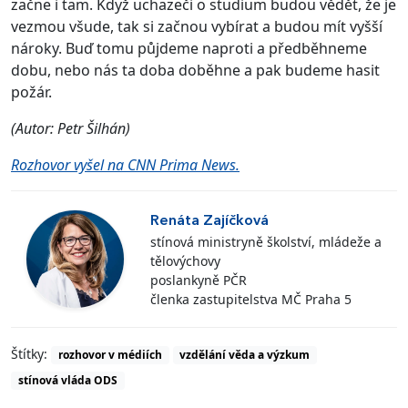
začne i tam. Když uchazeči o studium budou vědět, že je
vezmou všude, tak si začnou vybírat a budou mít vyšší
nároky. Buď tomu půjdeme naproti a předběhneme
dobu, nebo nás ta doba doběhne a pak budeme hasit
požár.
(Autor: Petr Šilhán)
Rozhovor vyšel na CNN Prima News.
Renáta Zajíčková
stínová ministryně školství, mládeže a
tělovýchovy
poslankyně PČR
členka zastupitelstva MČ Praha 5
Štítky:
rozhovor v médiích
vzdělání věda a výzkum
stínová vláda ODS