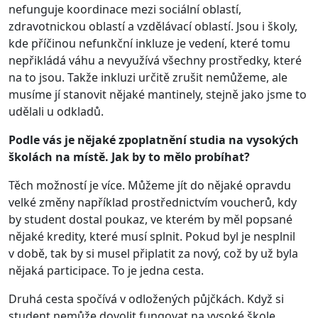
nefunguje koordinace mezi sociální oblastí,
zdravotnickou oblastí a vzdělávací oblastí. Jsou i školy,
kde příčinou nefunkční inkluze je vedení, které tomu
nepřikládá váhu a nevyužívá všechny prostředky, které
na to jsou. Takže inkluzi určitě zrušit nemůžeme, ale
musíme jí stanovit nějaké mantinely, stejně jako jsme to
udělali u odkladů.
Podle vás je nějaké zpoplatnění studia na vysokých
školách na místě. Jak by to mělo probíhat?
Těch možností je více. Můžeme jít do nějaké opravdu
velké změny například prostřednictvím voucherů, kdy
by student dostal poukaz, ve kterém by měl popsané
nějaké kredity, které musí splnit. Pokud byl je nesplnil
v době, tak by si musel připlatit za nový, což by už byla
nějaká participace. To je jedna cesta.
Druhá cesta spočívá v odložených půjčkách. Když si
student nemůže dovolit fungovat na vysoké škole,