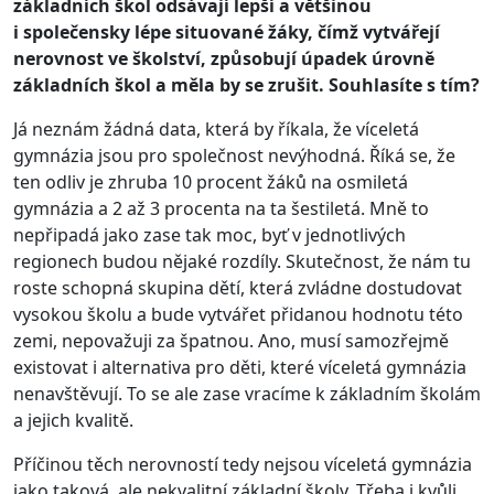
základních škol odsávají lepší a většinou
i společensky lépe situované žáky, čímž vytvářejí
nerovnost ve školství, způsobují úpadek úrovně
základních škol a měla by se zrušit. Souhlasíte s tím?
Já neznám žádná data, která by říkala, že víceletá
gymnázia jsou pro společnost nevýhodná. Říká se, že
ten odliv je zhruba 10 procent žáků na osmiletá
gymnázia a 2 až 3 procenta na ta šestiletá. Mně to
nepřipadá jako zase tak moc, byť v jednotlivých
regionech budou nějaké rozdíly. Skutečnost, že nám tu
roste schopná skupina dětí, která zvládne dostudovat
vysokou školu a bude vytvářet přidanou hodnotu této
zemi, nepovažuji za špatnou. Ano, musí samozřejmě
existovat i alternativa pro děti, které víceletá gymnázia
nenavštěvují. To se ale zase vracíme k základním školám
a jejich kvalitě.
Příčinou těch nerovností tedy nejsou víceletá gymnázia
jako taková, ale nekvalitní základní školy. Třeba i kvůli