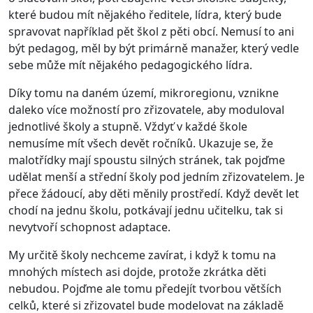
které budou mít nějakého ředitele, lídra, který bude
spravovat například pět škol z pěti obcí. Nemusí to ani
být pedagog, měl by být primárně manažer, který vedle
sebe může mít nějakého pedagogického lídra.
Díky tomu na daném území, mikroregionu, vznikne
daleko více možností pro zřizovatele, aby moduloval
jednotlivé školy a stupně. Vždyť v každé škole
nemusíme mít všech devět ročníků. Ukazuje se, že
malotřídky mají spoustu silných stránek, tak pojďme
udělat menší a střední školy pod jedním zřizovatelem. Je
přece žádoucí, aby děti měnily prostředí. Když devět let
chodí na jednu školu, potkávají jednu učitelku, tak si
nevytvoří schopnost adaptace.
My určitě školy nechceme zavírat, i když k tomu na
mnohých místech asi dojde, protože zkrátka děti
nebudou. Pojďme ale tomu předejít tvorbou větších
celků, které si zřizovatel bude modelovat na základě