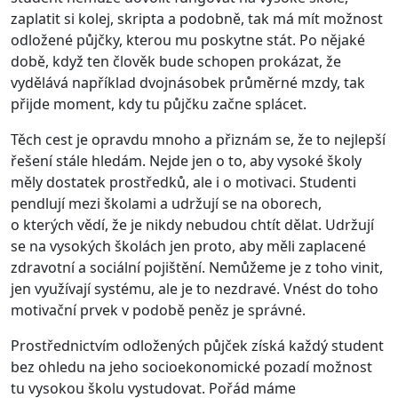
zaplatit si kolej, skripta a podobně, tak má mít možnost
odložené půjčky, kterou mu poskytne stát. Po nějaké
době, když ten člověk bude schopen prokázat, že
vydělává například dvojnásobek průměrné mzdy, tak
přijde moment, kdy tu půjčku začne splácet.
Těch cest je opravdu mnoho a přiznám se, že to nejlepší
řešení stále hledám. Nejde jen o to, aby vysoké školy
měly dostatek prostředků, ale i o motivaci. Studenti
pendlují mezi školami a udržují se na oborech,
o kterých vědí, že je nikdy nebudou chtít dělat. Udržují
se na vysokých školách jen proto, aby měli zaplacené
zdravotní a sociální pojištění. Nemůžeme je z toho vinit,
jen využívají systému, ale je to nezdravé. Vnést do toho
motivační prvek v podobě peněz je správné.
Prostřednictvím odložených půjček získá každý student
bez ohledu na jeho socioekonomické pozadí možnost
tu vysokou školu vystudovat. Pořád máme