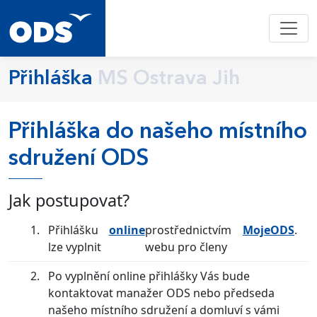
Přihláška
MS Ostrava Jih
Přihláška do našeho místního
sdružení ODS
Jak postupovat?
Přihlášku
online
prostřednictvím
MojeODS
.
lze vyplnit
webu pro členy
Po vyplnění online přihlášky Vás bude
kontaktovat manažer ODS nebo předseda
našeho místního sdružení a domluví s vámi