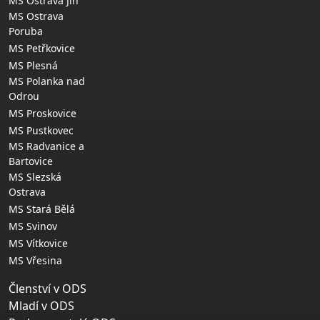
MS Ostrava Jih
MS Ostrava
Poruba
MS Petřkovice
MS Plesná
MS Polanka nad
Odrou
MS Proskovice
MS Pustkovec
MS Radvanice a
Bartovice
MS Slezská
Ostrava
MS Stará Bělá
MS Svinov
MS Vítkovice
MS Vřesina
Členství v ODS
Mladí v ODS