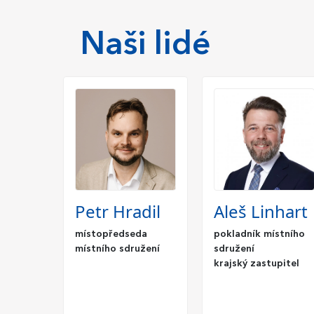
Naši lidé
Petr Hradil
Aleš Linhart
místopředseda
pokladník místního
místního sdružení
sdružení
krajský zastupitel