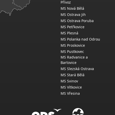
Přívoz
MS Nová Bělá
MS Ostrava Jih
MS Ostrava Poruba
MS Petřkovice
MS Plesná
MS Polanka nad Odrou
MS Proskovice
MS Pustkovec
MS Radvanice a
Bartovice
MS Slezská Ostrava
MS Stará Bělá
MS Svinov
MS Vítkovice
MS Vřesina