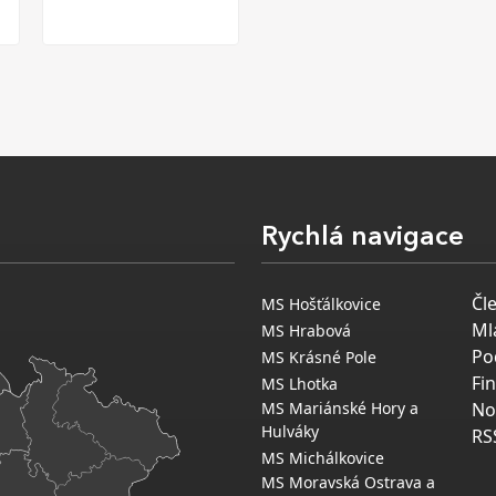
Rychlá navigace
Čl
MS Hošťálkovice
Ml
MS Hrabová
Po
MS Krásné Pole
Fi
MS Lhotka
MS Mariánské Hory a
No
Hulváky
RS
MS Michálkovice
MS Moravská Ostrava a