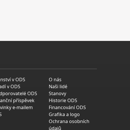
enství v ODS
O nás
adí v ODS
Naši lidé
dporovatelé ODS
Stanovy
nanční příspěvek
Historie ODS
vinky e-mailem
Financování ODS
S
Grafika a logo
Ochrana osobních
údajů