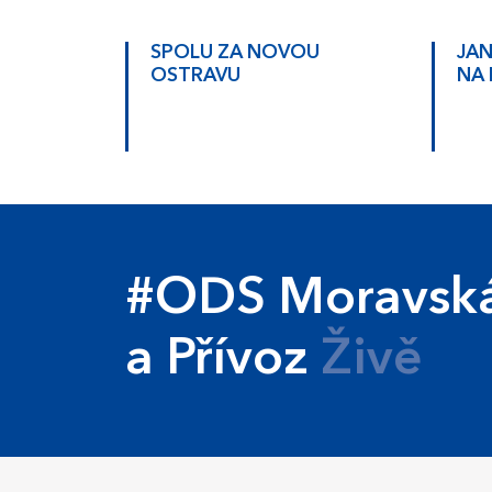
SPOLU ZA NOVOU
JAN
OSTRAVU
NA
#ODS Moravská
a Přívoz
Živě