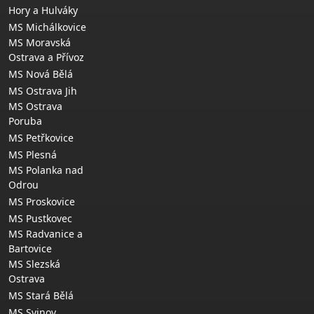
Hory a Hulváky
MS Michálkovice
MS Moravská
Ostrava a Přívoz
MS Nová Bělá
MS Ostrava Jih
MS Ostrava
Poruba
MS Petřkovice
MS Plesná
MS Polanka nad
Odrou
MS Proskovice
MS Pustkovec
MS Radvanice a
Bartovice
MS Slezská
Ostrava
MS Stará Bělá
MS Svinov