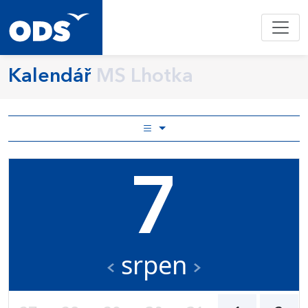
Kalendář
MS Lhotka
7
srpen