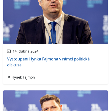
14. dubna 2024
Vystoupení Hynka Fajmona v rámci politické
diskuse
Hynek Fajmon