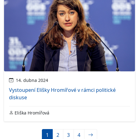
14. dubna 2024
Vystoupení Elišky Hromířové v rámci politické
diskuse
Eliška Hromířová
1
2
3
4