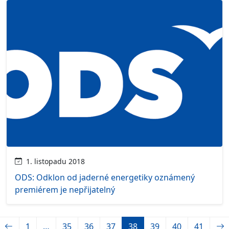
1. listopadu 2018
ODS: Odklon od jaderné energetiky oznámený
premiérem je nepřijatelný
1
…
35
36
37
38
39
40
41