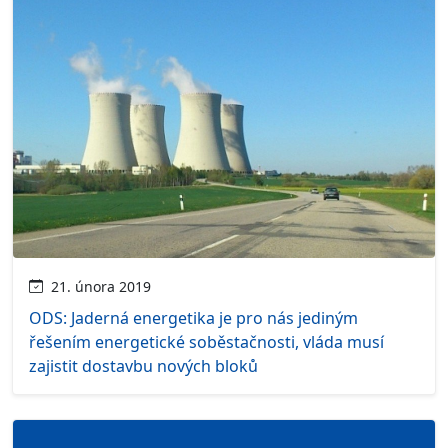
21. února 2019
ODS: Jaderná energetika je pro nás jediným
řešením energetické soběstačnosti, vláda musí
zajistit dostavbu nových bloků