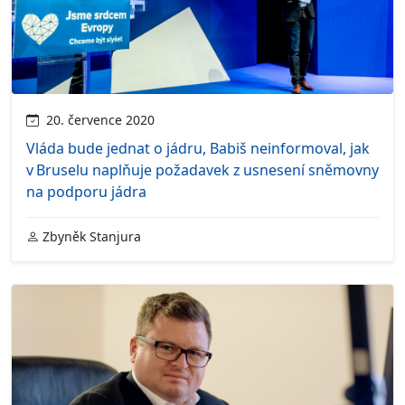
20. července 2020
Vláda bude jednat o jádru, Babiš neinformoval, jak
v Bruselu naplňuje požadavek z usnesení sněmovny
na podporu jádra
Zbyněk Stanjura