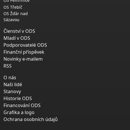
OS Pelhřimov
OS Třebíč
OS Žďár nad
Sázavou
Členství v ODS
Mladí v ODS
Podporovatelé ODS
Finanční příspěvek
Novinky e-mailem
RSS
O nás
Naši lidé
Stanovy
Historie ODS
Financování ODS
Grafika a logo
Ochrana osobních údajů