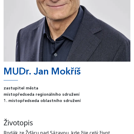
MUDr. Jan Mokříš
zastupitel města
místopředseda regionálního sdružení
1. místopředseda oblastního sdružení
Životopis
Rodák ze Žďáru nad Sázavou, kde žije celý život.