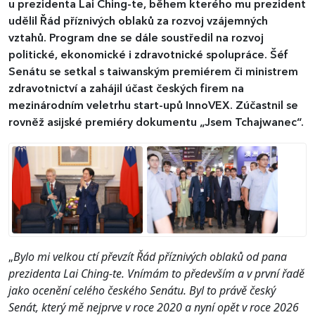
u prezidenta Lai Ching-te, během kterého mu prezident
udělil Řád příznivých oblaků za rozvoj vzájemných
vztahů. Program dne se dále soustředil na rozvoj
politické, ekonomické i zdravotnické spolupráce. Šéf
Senátu se setkal s taiwanským premiérem či ministrem
zdravotnictví a zahájil účast českých firem na
mezinárodním veletrhu start-upů InnoVEX. Zúčastnil se
rovněž asijské premiéry dokumentu „Jsem Tchajwanec“.
„
Bylo mi velkou ctí převzít Řád příznivých oblaků od pana
prezidenta Lai Ching-te. Vnímám to především a v první řadě
jako ocenění celého českého Senátu. Byl to právě český
Senát, který mě nejprve v roce 2020 a nyní opět v roce 2026