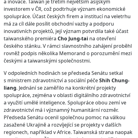
a inovace. Taiwan je třetím největším asijským
investorem v ČR, což podtrhuje význam ekonomické
spolupráce. Účast českých firem a institucí na veletrhu
má za cíl dále posílit obchodní vazby a podporu
inovativních projektů, její význam potvrdila také účast
taiwanského premiéra
Cho Jung-tai
na otevření
českého stánku. V rámci slavnostního zahájení proběhl
rovněž podpis několika Memorand o porozumění mezi
českými a taiwanskými společnostmi.
V odpoledních hodinách se předseda Senátu setkal
s ministrem zdravotnictví a sociální péče
Shih Chung-
liang
. Jednání se zaměřilo na konkrétní projekty
spolupráce, zejména v oblasti digitálního zdravotnictví
a využití umělé inteligence. Spolupráce obou zemí ve
zdravotnictví má i významný humanitární rozměr.
Předseda Senátu ocenil společnou pomoc na válkou
zasažené Ukrajině a rozvíjející se projekty v dalších
regionech, například v Africe. Taiwanská strana naopak