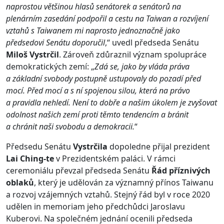
naprostou většinou hlasů senátorek a senátorů na
plenárním zasedání podpořil a cestu na Taiwan a rozvíjení
vztahů s Taiwanem mi naprosto jednoznačně jako
předsedovi Senátu doporučil
,“ uvedl předseda Senátu
Miloš Vystrčil
. Zároveň zdůraznil význam spolupráce
demokratických zemí: „
Zdá se, jako by vláda práva
a základní svobody postupně ustupovaly do pozadí před
mocí. Před mocí a s ní spojenou silou, která na právo
a pravidla nehledí. Není to dobře a našim úkolem je zvyšovat
odolnost našich zemí proti těmto tendencím a bránit
a chránit naši svobodu a demokracii.
“
Předsedu Senátu
Vystrčila
dopoledne přijal prezident
Lai Ching-te
v Prezidentském paláci. V rámci
ceremoniálu převzal předseda Senátu
Řád příznivých
oblaků
, který je udělován za významný přínos Taiwanu
a rozvoj vzájemných vztahů. Stejný řád byl v roce 2020
udělen in memoriam jeho předchůdci Jaroslavu
Kuberovi. Na společném jednání ocenili předseda