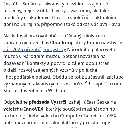
českého Senátu a taiwanský prezident vzájemné
úspěchy, nejen v oblasti vědy a výzkumu, ale také
medicíny či akademie. Hovořili společně o aktuálním
dění na Ukrajině, připomněli také odkaz Václava Havla.
Následoval pracovní oběd pořádaný ministrem
zahraničních věcí
Lin Chia-lung
, který Prahu navštívil
v
září 2025 při zahájení výstavy
Národního palácového
muzea v Národním muzeu. Setkání navázalo na
dosavadní kontakty a potvrdilo zájem obou stran
o další rozvoj vzájemných vztahů v politické
i hospodářské oblasti. Obědu se totiž zúčastnili zástupci
významných taiwanských investorů v ČR, např. Foxconn,
Starlux, Inventech či Wistron.
Odpoledne
předseda Vystrčil
zahájil účast Česka na
veletrhu InnoVEX
, který je součástí mezinárodního
technologického veletrhu Computex Taipei. InnoVEX
patří mezi přední globální platformy pro startupy