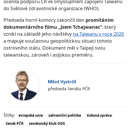
ocenila podporu ČR ve smysluplném zapojení Taiwanu
do Světové zdravotnické organizace (WHO).
Předseda horní komory zakončil den
promítáním
dokumentárního filmu „Jsem Tchajwanec“
, který
vznikl na základě jeho návštěvy
na Taiwanu v roce 2020
a mapuje současnou geopolitickou situaci tohoto
ostrovního státu. Dokument měl v Taipeji svou
taiwanskou, zároveň i asijskou premiéru.
Miloš Vystrčil
předseda Senátu PČR
Štítky:
evropská unie
zahraniční politika
tisková zpráva
Senát PČR
senátorský klub ODS