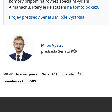
komory připomíná rovněž speciální vydání
Almanachu, který je ke stažení
na tomto odkazu
.
Projev předsedy Senátu Miloše Vystrčila
Miloš Vystrčil
předseda Senátu PČR
Štítky:
tisková zpráva
Senát PČR
prezident ČR
senátorský klub ODS