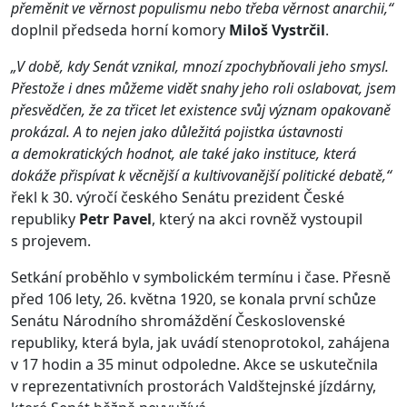
přeměnit ve věrnost populismu nebo třeba věrnost anarchii,“
doplnil předseda horní komory
Miloš Vystrčil
.
„V době, kdy Senát vznikal, mnozí zpochybňovali jeho smysl.
Přestože i dnes můžeme vidět snahy jeho roli oslabovat, jsem
přesvědčen, že za třicet let existence svůj význam opakovaně
prokázal. A to nejen jako důležitá pojistka ústavnosti
a demokratických hodnot, ale také jako instituce, která
dokáže přispívat k věcnější a kultivovanější politické debatě,“
řekl k 30. výročí českého Senátu prezident České
republiky
Petr Pavel
, který na akci rovněž vystoupil
s projevem.
Setkání proběhlo v symbolickém termínu i čase. Přesně
před 106 lety, 26. května 1920, se konala první schůze
Senátu Národního shromáždění Československé
republiky, která byla, jak uvádí stenoprotokol, zahájena
v 17 hodin a 35 minut odpoledne. Akce se uskutečnila
v reprezentativních prostorách Valdštejnské jízdárny,