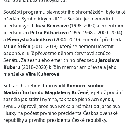
které Senát běžně nevyužívá.
Součástí programu slavnostního shromáždění bylo také
předání Symbolických klíčů k Senátu jeho emeritní
předsedkyni
Libuši Benešové
(1998–2000) a emeritním
předsedům
Petru Pithartovi
(1996–1998 a 2000–2004)
a
Přemyslu Sobotkovi
(2004–2010). Emeritní předseda
Milan Štěch
(2010–2018), který se nemohl účastnit
osobně, si klíč převezme během červnové schůze
Senátu. Za zesnulého emeritního předsedu
Jaroslava
Kuberu
(2018–2020) klíč in memoriam převzala jeho
manželka
Věra Kuberová
.
Setkání hudebně doprovodil
Komorní soubor
Nadačního fondu Magdaleny Kožené
, v jehož podání
zazněla jak státní hymna, tak také písně Ach synku,
synku v úpravě Jaroslava Krčka a Náměšť od Jaroslava
Hutky na počest prvního prezidenta Československé
republiky a prvního prezidenta České republiky.