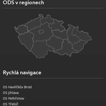
ODS v regionech
Rychlá navigace
OS Havlíčkův Brod
OS Jihlava
OS Pelhřimov
OS Třebíč