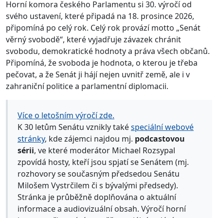
Horní komora českého Parlamentu si 30. výročí od
svého ustavení, které připadá na 18. prosince 2026,
připomíná po celý rok. Celý rok provází motto „Senát
věrný svobodě“, které vyjadřuje závazek chránit
svobodu, demokratické hodnoty a práva všech občanů.
Připomíná, že svoboda je hodnota, o kterou je třeba
pečovat, a že Senát ji hájí nejen uvnitř země, ale i v
zahraniční politice a parlamentní diplomacii.
Více o letošním výročí zde.
K 30 letům Senátu vznikly také
speciální webové
stránky
, kde zájemci najdou mj.
podcastovou
sérii
, ve které moderátor Michael Rozsypal
zpovídá hosty, kteří jsou spjatí se Senátem (mj.
rozhovory se současným předsedou Senátu
Milošem Vystrčilem či s bývalými předsedy).
Stránka je průběžně doplňována o aktuální
informace a audiovizuální obsah. Výročí horní