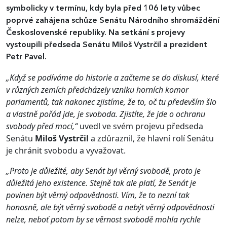
symbolicky v termínu, kdy byla před 106 lety vůbec
poprvé zahájena schůze Senátu Národního shromáždění
Československé republiky. Na setkání s projevy
vystoupili předseda Senátu Miloš Vystrčil a prezident
Petr Pavel.
„Když se podíváme do historie a začteme se do diskusí, které
v různých zemích předcházely vzniku horních komor
parlamentů, tak nakonec zjistíme, že to, oč tu především šlo
a vlastně pořád jde, je svoboda. Zjistíte, že jde o ochranu
svobody před mocí,“
uvedl ve svém projevu předseda
Senátu
Miloš Vystrčil
a zdůraznil, že hlavní rolí Senátu
je chránit svobodu a vyvažovat.
„Proto je důležité, aby Senát byl věrný svobodě, proto je
důležitá jeho existence. Stejně tak ale platí, že Senát je
povinen být věrný odpovědnosti. Vím, že to nezní tak
honosně, ale být věrný svobodě a nebýt věrný odpovědnosti
nelze, neboť potom by se věrnost svobodě mohla rychle