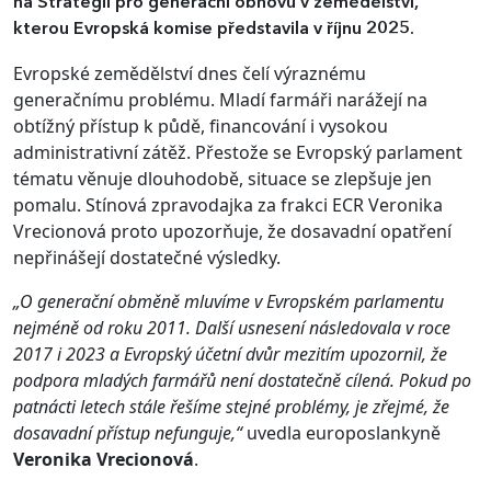
na Strategii pro generační obnovu v zemědělství,
kterou Evropská komise představila v říjnu 2025.
Evropské zemědělství dnes čelí výraznému
generačnímu problému. Mladí farmáři narážejí na
obtížný přístup k půdě, financování i vysokou
administrativní zátěž. Přestože se Evropský parlament
tématu věnuje dlouhodobě, situace se zlepšuje jen
pomalu. Stínová zpravodajka za frakci ECR Veronika
Vrecionová proto upozorňuje, že dosavadní opatření
nepřinášejí dostatečné výsledky.
„O generační obměně mluvíme v Evropském parlamentu
nejméně od roku 2011. Další usnesení následovala v roce
2017 i 2023 a Evropský účetní dvůr mezitím upozornil, že
podpora mladých farmářů není dostatečně cílená. Pokud po
patnácti letech stále řešíme stejné problémy, je zřejmé, že
dosavadní přístup nefunguje,“
uvedla europoslankyně
Veronika Vrecionová
.