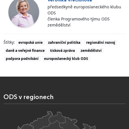
Veronika Vrecionová
předsedkyně europoslaneckého klubu
ODS
členka Programového týmu ODS
zemědělství
Štítky:
evropská unie
zahraniční politika
regionální rozvoj
daně a veřejné finance
tisková zpráva
zemědělství
podpora podnikání
europoslanecký klub ODS
ODS v regionech