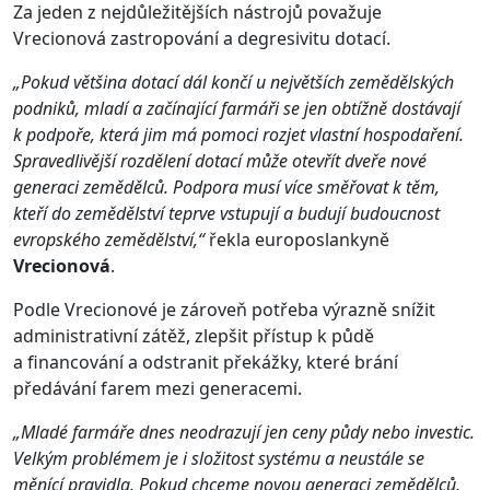
Za jeden z nejdůležitějších nástrojů považuje
Vrecionová zastropování a degresivitu dotací.
„Pokud většina dotací dál končí u největších zemědělských
podniků, mladí a začínající farmáři se jen obtížně dostávají
k podpoře, která jim má pomoci rozjet vlastní hospodaření.
Spravedlivější rozdělení dotací může otevřít dveře nové
generaci zemědělců. Podpora musí více směřovat k těm,
kteří do zemědělství teprve vstupují a budují budoucnost
evropského zemědělství,“
řekla europoslankyně
Vrecionová
.
Podle Vrecionové je zároveň potřeba výrazně snížit
administrativní zátěž, zlepšit přístup k půdě
a financování a odstranit překážky, které brání
předávání farem mezi generacemi.
„Mladé farmáře dnes neodrazují jen ceny půdy nebo investic.
Velkým problémem je i složitost systému a neustále se
měnící pravidla. Pokud chceme novou generaci zemědělců,