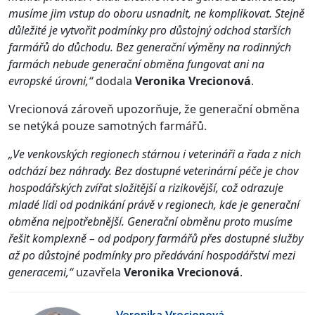
musíme jim vstup do oboru usnadnit, ne komplikovat. Stejně
důležité je vytvořit podmínky pro důstojný odchod starších
farmářů do důchodu. Bez generační výměny na rodinných
farmách nebude generační obměna fungovat ani na
evropské úrovni,“
dodala
Veronika Vrecionová
.
Vrecionová zároveň upozorňuje, že generační obměna
se netýká pouze samotných farmářů.
„Ve venkovských regionech stárnou i veterináři a řada z nich
odchází bez náhrady. Bez dostupné veterinární péče je chov
hospodářských zvířat složitější a rizikovější, což odrazuje
mladé lidi od podnikání právě v regionech, kde je generační
obměna nejpotřebnější. Generační obměnu proto musíme
řešit komplexně – od podpory farmářů přes dostupné služby
až po důstojné podmínky pro předávání hospodářství mezi
generacemi,“
uzavřela
Veronika Vrecionová
.