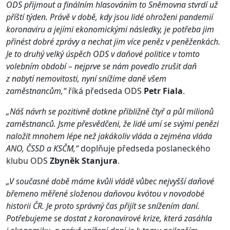
ODS přijmout a finálním hlasováním to Sněmovna stvrdí už
příští týden. Právě v době, kdy jsou lidé ohroženi pandemií
koronaviru a jejími ekonomickými následky, je potřeba jim
přinést dobré zprávy a nechat jim více peněz v peněženkách.
Je to druhý velký úspěch ODS v daňové politice v tomto
volebním období – nejprve se nám povedlo zrušit daň
z nabytí nemovitosti, nyní snížíme daně všem
zaměstnancům,“
říká předseda ODS
Petr Fiala
.
„Náš návrh se pozitivně dotkne přibližně čtyř a půl milionů
zaměstnanců. Jsme přesvědčeni, že lidé umí se svými penězi
naložit mnohem lépe než jakákoliv vláda a zejména vláda
ANO, ČSSD a KSČM,“
doplňuje předseda poslaneckého
klubu ODS
Zbyněk Stanjura
.
„V současné době máme kvůli vládě vůbec nejvyšší daňové
břemeno měřené složenou daňovou kvótou v novodobé
historii ČR. Je proto správný čas přijít se snížením daní.
Potřebujeme se dostat z koronavirové krize, která zasáhla