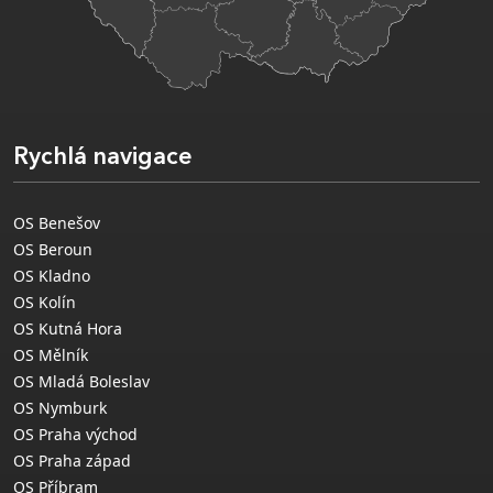
Rychlá navigace
OS Benešov
OS Beroun
OS Kladno
OS Kolín
OS Kutná Hora
OS Mělník
OS Mladá Boleslav
OS Nymburk
OS Praha východ
OS Praha západ
OS Příbram