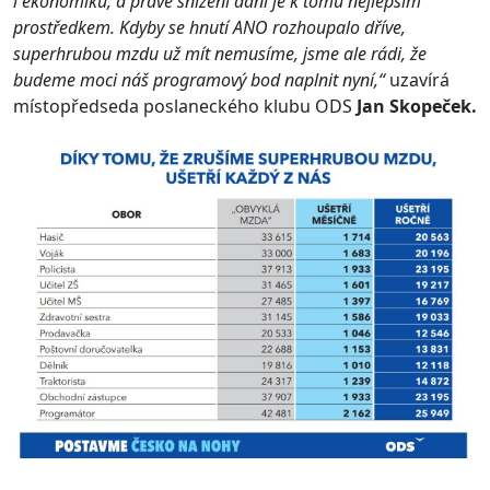
i ekonomiku, a právě snížení daní je k tomu nejlepším
prostředkem. Kdyby se hnutí ANO rozhoupalo dříve,
superhrubou mzdu už mít nemusíme, jsme ale rádi, že
budeme moci náš programový bod naplnit nyní,“
uzavírá
místopředseda poslaneckého klubu ODS
Jan Skopeček.