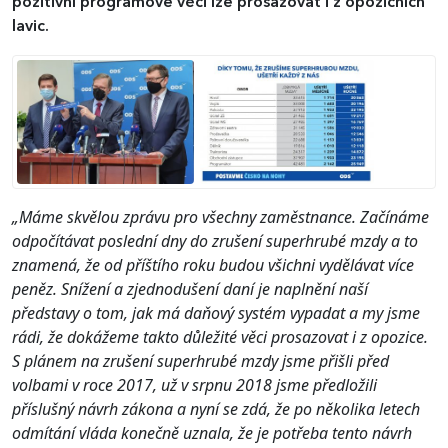
pozitivní programové věci lze prosazovat i z opozičních
lavic.
„Máme skvělou zprávu pro všechny zaměstnance. Začínáme
odpočítávat poslední dny do zrušení superhrubé mzdy a to
znamená, že od příštího roku budou všichni vydělávat více
peněz. Snížení a zjednodušení daní je naplnění naší
představy o tom, jak má daňový systém vypadat a my jsme
rádi, že dokážeme takto důležité věci prosazovat i z opozice.
S plánem na zrušení superhrubé mzdy jsme přišli před
volbami v roce 2017, už v srpnu 2018 jsme předložili
příslušný návrh zákona a nyní se zdá, že po několika letech
odmítání vláda konečně uznala, že je potřeba tento návrh