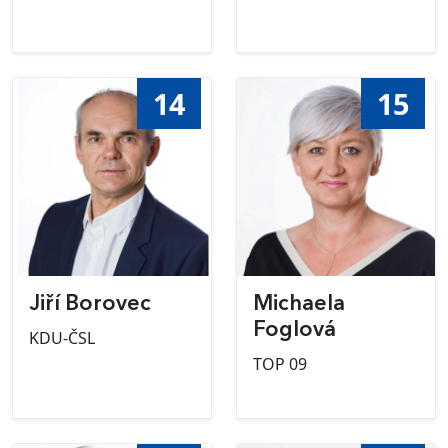
14
15
Jiří Borovec
Michaela
Foglová
KDU-ČSL
TOP 09