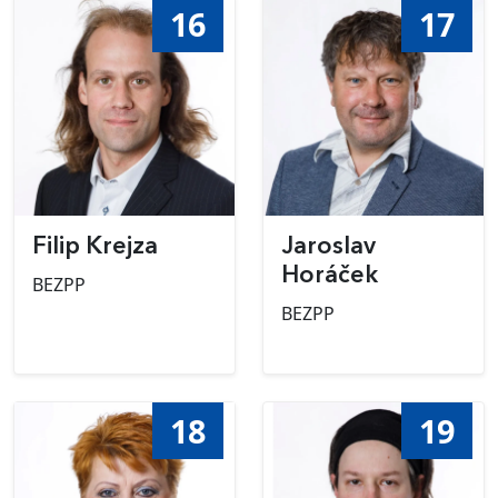
16
17
Filip Krejza
Jaroslav
Horáček
BEZPP
BEZPP
18
19