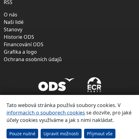
RSS
O nás
Naši lidé
Stanovy
Historie ODS
Financování ODS
Grafika a logo
Ochrana osobních údajů
Tato webová stránka používá soubory cookies. V
informacích o souborech cookies
se dozvíte, pro jaké
účely cookies využíváme a jak s nimi nakládat.
Copyright ©
Občanská demokratická strana 1991 – 2026
Pouze nutné
Upravit možnosti
Přijmout vše