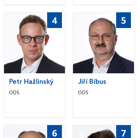
4
5
Petr Hažlinský
Jiří Bíbus
ODS
ODS
6
7