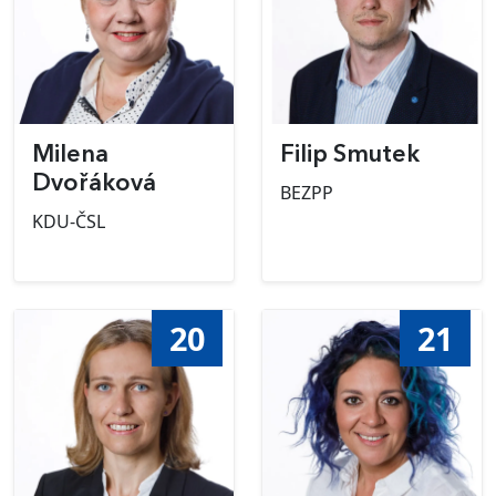
Milena
Filip Smutek
Dvořáková
BEZPP
KDU-ČSL
20
21