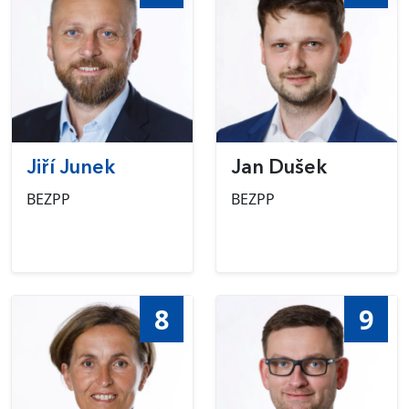
Jiří Junek
Jan Dušek
BEZPP
BEZPP
8
9