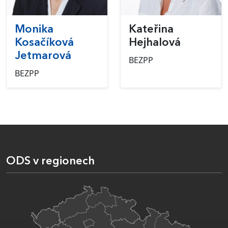
Monika
Kateřina
Kosačíková
Hejhalová
Jetmarová
BEZPP
BEZPP
ODS v regionech