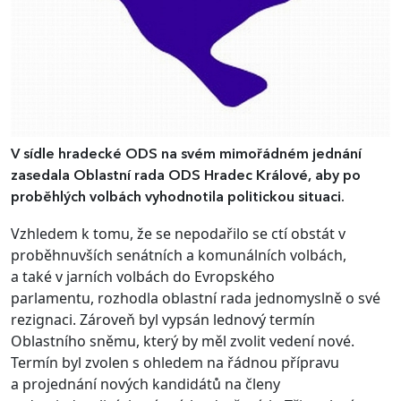
V sídle hradecké ODS na svém mimořádném jednání
zasedala Oblastní rada ODS Hradec Králové, aby po
proběhlých volbách vyhodnotila politickou situaci.
Vzhledem k tomu, že se nepodařilo se ctí obstát v
proběhnuvších senátních a komunálních volbách,
a také v jarních volbách do Evropského
parlamentu, rozhodla oblastní rada jednomyslně o své
rezignaci. Zároveň byl vypsán lednový termín
Oblastního sněmu, který by měl zvolit vedení nové.
Termín byl zvolen s ohledem na řádnou přípravu
a projednání nových kandidátů na členy