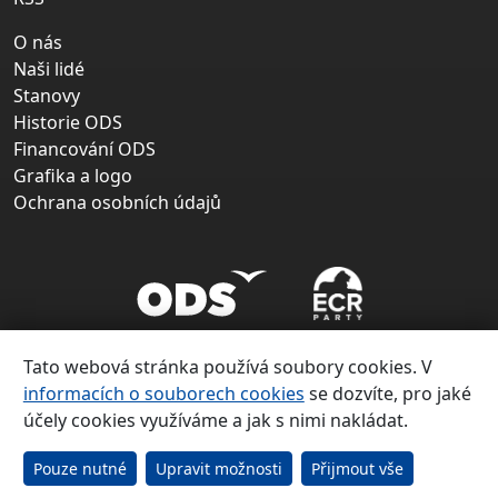
O nás
Naši lidé
Stanovy
Historie ODS
Financování ODS
Grafika a logo
Ochrana osobních údajů
Tato webová stránka používá soubory cookies. V
informacích o souborech cookies
se dozvíte, pro jaké
účely cookies využíváme a jak s nimi nakládat.
Copyright ©
Občanská demokratická strana 1991 – 2026
Pouze nutné
Upravit možnosti
Přijmout vše