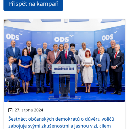
Přispět na kampaň
27. srpna 2024
Šestnáct občanských demokratů o důvěru voličů
zabojuje svými zkušenostmi a jasnou vizí, cílem