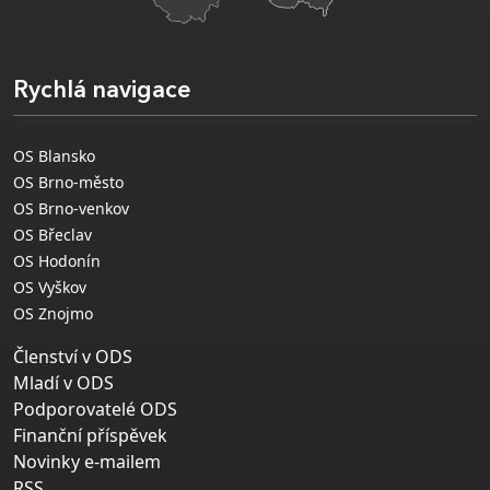
Rychlá navigace
OS Blansko
OS Brno-město
OS Brno-venkov
OS Břeclav
OS Hodonín
OS Vyškov
OS Znojmo
Členství v ODS
Mladí v ODS
Podporovatelé ODS
Finanční příspěvek
Novinky e-mailem
RSS