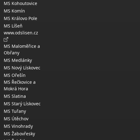
MS Kohoutovice
MS Komín
MS Královo Pole
MS Líšeň
www.odslisen.cz
MS Maloměřice a
Obřany
MS Medlánky
MS Nový Lískovec
MS Ořešín
MS Řečkovice a
Mokrá Hora
MS Slatina
MS Starý Lískovec
MS Tuřany
MS Útěchov
MS Vinohrady
MS Žabovřesky