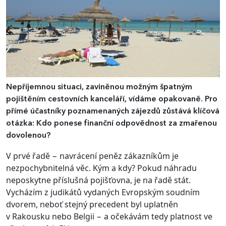
Nepříjemnou situaci, zaviněnou možným špatným
pojištěním cestovních kanceláří, vídáme opakovaně. Pro
přímé účastníky poznamenaných zájezdů zůstává klíčová
otázka: Kdo ponese finanční odpovědnost za zmařenou
dovolenou?
V prvé řadě − navrácení peněz zákazníkům je
nezpochybnitelná věc. Kým a kdy? Pokud náhradu
neposkytne příslušná pojišťovna, je na řadě stát.
Vycházím z judikátů vydaných Evropským soudním
dvorem, neboť stejný precedent byl uplatněn
v Rakousku nebo Belgii − a očekávám tedy platnost ve