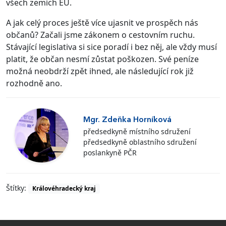
všech zemích EU.
A jak celý proces ještě více ujasnit ve prospěch nás
občanů? Začali jsme zákonem o cestovním ruchu.
Stávající legislativa si sice poradí i bez něj, ale vždy musí
platit, že občan nesmí zůstat poškozen. Své peníze
možná neobdrží zpět ihned, ale následující rok již
rozhodně ano.
Mgr. Zdeňka Horníková
předsedkyně místního sdružení
předsedkyně oblastního sdružení
poslankyně PČR
Štítky:
Královéhradecký kraj