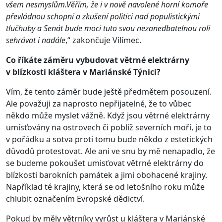
všem nesmyslům.Věřím, že i v nově navolené horní komoře
převládnou schopní a zkušení politici nad populistickými
tlučhuby a Senát bude moci tuto svou nezanedbatelnou roli
sehrávat i nadále
,“ zakončuje Vilímec.
Co říkáte záměru vybudovat větrné elektrárny
v blízkosti kláštera v Mariánské Týnici?
Vím, že tento záměr bude ještě předmětem posouzení.
Ale považuji za naprosto nepřijatelné, že to vůbec
někdo může myslet vážně. Když jsou větrné elektrárny
umísťovány na ostrovech či poblíž severních moří, je to
v pořádku a sotva proti tomu bude někdo z estetických
důvodů protestovat. Ale ani ve snu by mě nenapadlo, že
se budeme pokoušet umisťovat větrné elektrárny do
blízkosti barokních památek a jimi obohacené krajiny.
Například té krajiny, která se od letošního roku může
chlubit označením Evropské dědictví.
Pokud by měly větrníky vyrůst u kláštera v Mariánské