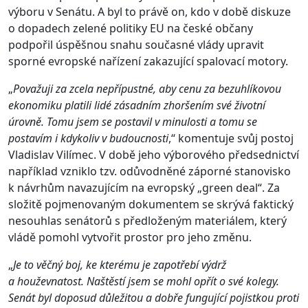
výboru v Senátu. A byl to právě on, kdo v době diskuze
o dopadech zelené politiky EU na české občany
podpořil úspěšnou snahu současné vlády upravit
sporné evropské nařízení zakazující spalovací motory.
„
Považuji za zcela nepřípustné, aby cenu za bezuhlíkovou
ekonomiku platili lidé zásadním zhoršením své životní
úrovně. Tomu jsem se postavil v minulosti a tomu se
postavím i kdykoliv v budoucnosti
,“ komentuje svůj postoj
Vladislav Vilímec. V době jeho výborového předsednictví
například vzniklo tzv. odůvodněné záporné stanovisko
k návrhům navazujícím na evropský „green deal“. Za
složitě pojmenovaným dokumentem se skrývá faktický
nesouhlas senátorů s předloženým materiálem, který
vládě pomohl vytvořit prostor pro jeho změnu.
„
Je to věčný boj, ke kterému je zapotřebí výdrž
a houževnatost. Naštěstí jsem se mohl opřít o své kolegy.
Senát byl doposud důležitou a dobře fungující pojistkou proti