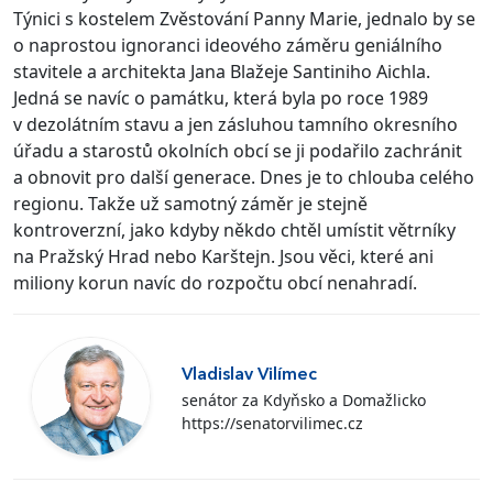
Týnici s kostelem Zvěstování Panny Marie, jednalo by se
o naprostou ignoranci ideového záměru geniálního
stavitele a architekta Jana Blažeje Santiniho Aichla.
Jedná se navíc o památku, která byla po roce 1989
v dezolátním stavu a jen zásluhou tamního okresního
úřadu a starostů okolních obcí se ji podařilo zachránit
a obnovit pro další generace. Dnes je to chlouba celého
regionu. Takže už samotný záměr je stejně
kontroverzní, jako kdyby někdo chtěl umístit větrníky
na Pražský Hrad nebo Karštejn. Jsou věci, které ani
miliony korun navíc do rozpočtu obcí nenahradí.
Vladislav Vilímec
senátor za Kdyňsko a Domažlicko
https://senatorvilimec.cz