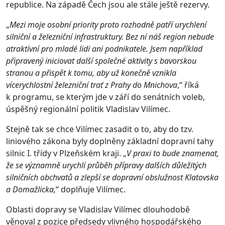
republice. Na západě Čech jsou ale stále ještě rezervy.
„
Mezi moje osobní priority proto rozhodně patří urychlení
silniční a železniční infrastruktury. Bez ní náš region nebude
atraktivní pro mladé lidi ani podnikatele. Jsem například
připravený iniciovat další společné aktivity s bavorskou
stranou a přispět k tomu, aby už konečně vznikla
vícerychlostní železniční trať z Prahy do Mnichova
,“ říká
k programu, se kterým jde v září do senátních voleb,
úspěšný regionální politik Vladislav Vilímec.
Stejně tak se chce Vilímec zasadit o to, aby do tzv.
liniového zákona byly doplněny základní dopravní tahy
silnic I. třídy v Plzeňském kraji. „
V praxi to bude znamenat,
že se významně urychlí průběh přípravy dalších důležitých
silničních obchvatů a zlepší se dopravní obslužnost Klatovska
a Domažlicka,
“ doplňuje Vilímec.
Oblasti dopravy se Vladislav Vilímec dlouhodobě
věnoval z pozice předsedy vlivného hospodářského