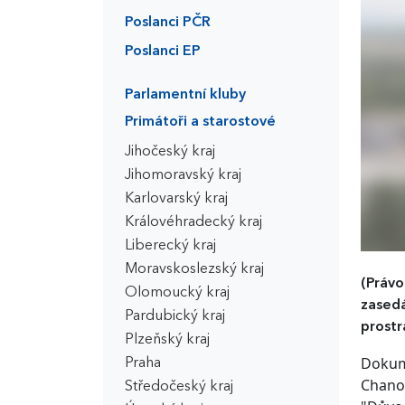
Poslanci PČR
Poslanci EP
Parlamentní kluby
Primátoři a starostové
Jihočeský kraj
Jihomoravský kraj
Karlovarský kraj
Královéhradecký kraj
Liberecký kraj
Moravskoslezský kraj
(Práv
Olomoucký kraj
zasedá
Pardubický kraj
prostr
Plzeňský kraj
Dokume
Praha
Chanov
Středočeský kraj