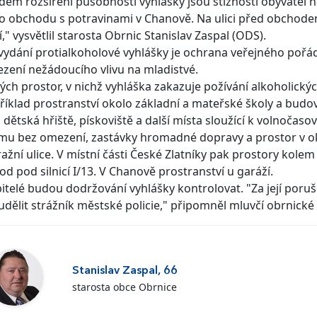
em rozšíření působnosti vyhlášky jsou stížnosti obyvatel 
 obchodu s potravinami v Chanově. Na ulici před obchodem 
í," vysvětlil starosta Obrnic Stanislav Zaspal (ODS).
vydání protialkoholové vyhlášky je ochrana veřejného pořá
zení nežádoucího vlivu na mladistvé.
ých prostor, v nichž vyhláška zakazuje požívání alkoholickýc
říklad prostranství okolo základní a mateřské školy a bud
t, dětská hřiště, pískoviště a další místa sloužící k volnoč
u bez omezení, zastávky hromadné dopravy a prostor v o
ažní ulice. V místní části České Zlatníky pak prostory kolem kos
d pod silnicí I/13. V Chanově prostranství u garáží.
itelé budou dodržování vyhlášky kontrolovat. "Za její poruš
dělit strážník městské policie," připomněl mluvčí obrnické 
Stanislav Zaspal, 66
starosta obce Obrnice