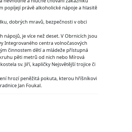
na nevhodné a hlučné chování zákazníků
popíjejí právě alkoholické nápoje a hlasitě
dku, dobrých mravů, bezpečnosti v obci
h nápojů, je více než deset. V Obrnicích jsou
ovy Integrovaného centra volnočasových
asovým činnostem dětí a mládeže přístupná
kruhu pěti metrů od nich nebo Mírová
tela sv. Jiří, kapličky Nejsvětější trojice či
ení hrozí peněžitá pokuta, kterou hříšníkovi
radnice Jan Foukal.