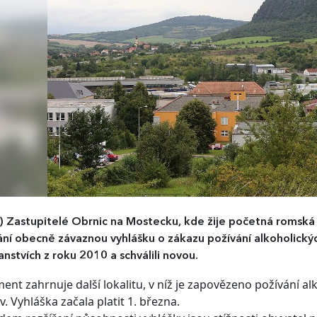
o)
Zastupitelé Obrnic na Mostecku, kde žije početná romská
ní obecně závaznou vyhlášku o zákazu požívání alkoholický
anstvích z roku 2010 a schválili novou.
nt zahrnuje další lokalitu, v níž je zapovězeno požívání alko
. Vyhláška začala platit 1. března.