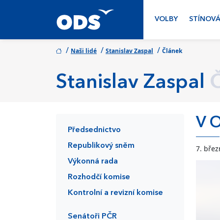
VOLBY
STÍNOVÁ
/
/
/
Naši lidé
Stanislav Zaspal
Článek
Stanislav Zaspal
V O
Předsednictvo
Republikový sněm
7. bře
Výkonná rada
Rozhodčí komise
Kontrolní a revizní komise
Senátoři PČR