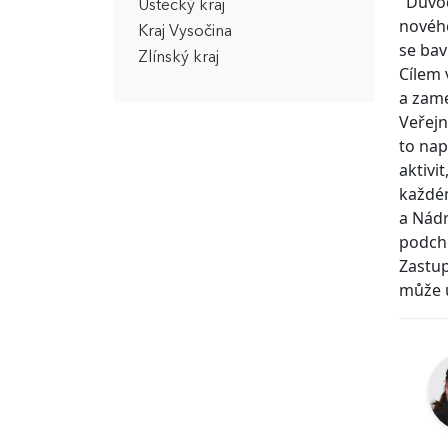
"Důvod
Ústecký kraj
nového
Kraj Vysočina
se bav
Zlínský kraj
Cílem 
a zame
Veřejn
to nap
aktivi
každém
a Nádr
podcho
Zastup
může u