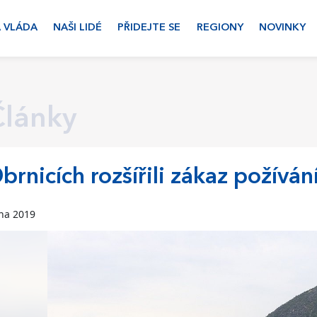
 VLÁDA
NAŠI LIDÉ
PŘIDEJTE SE
REGIONY
NOVINKY
Články
brnicích rozšířili zákaz požíván
zna 2019