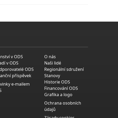
enství v ODS
O nás
adí v ODS
Naši lidé
dporovatelé ODS
Regionální sdružení
nanční příspěvek
Stanovy
Historie ODS
vinky e-mailem
Financování ODS
S
Grafika a logo
Ochrana osobních
údajů
Zásady cookies