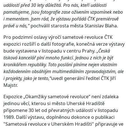
událostí před 30 lety důležitá. Pro nás, kteří události
pamatujeme, jsou fotografie zase oživením vzpomínek nebo
i mementem. Jsem rád, že výstavu pořádá ČTK premiérově
právě u nás,“
pochválil starosta města Stanislav Blaha.
Pro podzimní oslavy výročí sametové revoluce ČTK
expozici rozšíří o další fotografie, konečná verze výstavy
bude vystavena v listopadu v centru Prahy.
„Česká
tisková kancelář plní mnoho funkcí. Jednou z nich je být
kronikářem republiky. Toto poslání plníme nejen vlastním
každodenním obsáhlým multimediálním zpravodajstvím, ale
i projekty, jako je tento,“
uvedl generální ředitel ČTK Jiří
Majstr.
Expozice „Okamžiky sametové revoluce“ není zdaleka
jedinou věcí, kterou si město Uherské Hradiště
připomene 30 let od převratných událostí v listopadu
1989. Další výstavu, doplněnou dokonce o publikaci
"Sametová revoluce v Uherském Hradišti" připravuje ve