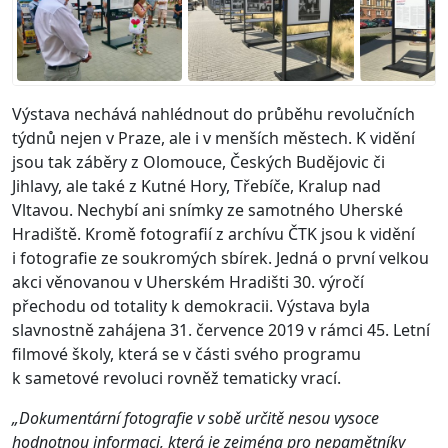
Výstava nechává nahlédnout do průběhu revolučních
týdnů nejen v Praze, ale i v menších městech. K vidění
jsou tak záběry z Olomouce, Českých Budějovic či
Jihlavy, ale také z Kutné Hory, Třebíče, Kralup nad
Vltavou. Nechybí ani snímky ze samotného Uherské
Hradiště. Kromě fotografií z archívu ČTK jsou k vidění
i fotografie ze soukromých sbírek. Jedná o první velkou
akci věnovanou v Uherském Hradišti 30. výročí
přechodu od totality k demokracii. Výstava byla
slavnostně zahájena 31. července 2019 v rámci 45. Letní
filmové školy, která se v části svého programu
k sametové revoluci rovněž tematicky vrací.
„Dokumentární fotografie v sobě určitě nesou vysoce
hodnotnou informaci, která je zejména pro nepamětníky