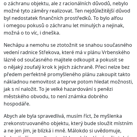
o záchranu objektu, ale z racionálních důvodů, nebylo
možné tyto záměry realizovat. Ten nejdůležitější důvod
byl nedostatek finančních prostředků. To bylo alfou
i omegou pokusů o záchranu let minulých a nejinak,
možná o to víc, i dneška.
Nechápu a nemohu se ztotožnit se snahou současného
vedení radnice Střekova, které má v plánu Vrbenského
lázně od současného majitele odkoupit a pokusit se
o nějaký zoufalý krok k jejich záchraně. Přeci nelze bez
předem perfektně promyšleného plánu zakoupit takto
nákladnou nemovitost a teprve potom hledat možnosti,
jak s ní naložit. To je velké hazardování s penězi
městského obvodu, to není známka dobrého
hospodáře.
Abych ale byla spravedlivá, musím říct, že myšlenka
zrekonstruovaného objektu, který bude sloužit místním
a ne jen jim, je blízká i mně. Málokdo si uvědomuje,