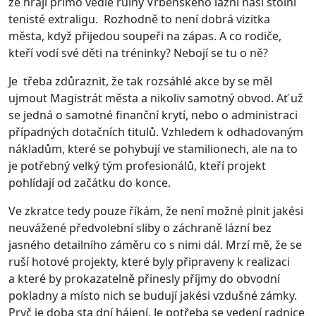
že hrají přímo vedle ruiny Vrbenského lázní naši stolní
tenisté extraligu. Rozhodně to není dobrá vizitka
města, když přijedou soupeři na zápas. A co rodiče,
kteří vodí své děti na tréninky? Nebojí se tu o ně?
Je třeba zdůraznit, že tak rozsáhlé akce by se měl
ujmout Magistrát města a nikoliv samotný obvod. Ať už
se jedná o samotné finanční krytí, nebo o administraci
případných dotačních titulů. Vzhledem k odhadovaným
nákladům, které se pohybují ve stamilionech, ale na to
je potřebný velký tým profesionálů, kteří projekt
pohlídají od začátku do konce.
Ve zkratce tedy pouze říkám, že není možné plnit jakési
neuvážené předvolební sliby o záchraně lázní bez
jasného detailního záměru co s nimi dál. Mrzí mě, že se
ruší hotové projekty, které byly připraveny k realizaci
a které by prokazatelně přinesly příjmy do obvodní
pokladny a místo nich se budují jakési vzdušné zámky.
Pryč je doba sta dní hájení. Je potřeba se vedení radnice