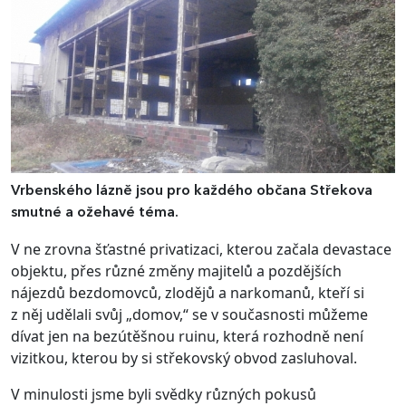
Vrbenského lázně jsou pro každého občana Střekova
smutné a ožehavé téma.
V ne zrovna šťastné privatizaci, kterou začala devastace
objektu, přes různé změny majitelů a pozdějších
nájezdů bezdomovců, zlodějů a narkomanů, kteří si
z něj udělali svůj „domov,“ se v současnosti můžeme
dívat jen na bezútěšnou ruinu, která rozhodně není
vizitkou, kterou by si střekovský obvod zasluhoval.
V minulosti jsme byli svědky různých pokusů