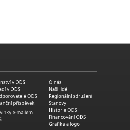
enství v ODS
O nás
adí v ODS
Naši lidé
dporovatelé ODS
Regionální sdružení
nanční příspěvek
Stanovy
Historie ODS
vinky e-mailem
Financování ODS
S
Grafika a logo