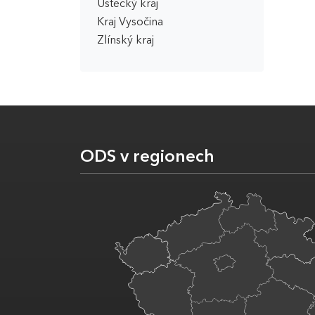
Ústecký kraj
Kraj Vysočina
Zlínský kraj
ODS v regionech