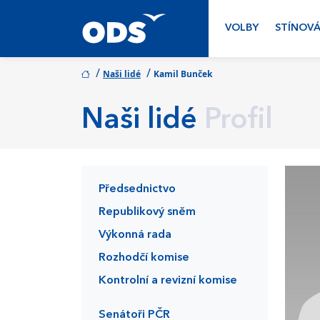
VOLBY
STÍNOVÁ
/
/
Naši lidé
Kamil Bunček
Naši lidé
Profil
Předsednictvo
Republikový sněm
Výkonná rada
Rozhodčí komise
Kontrolní a revizní komise
Senátoři PČR