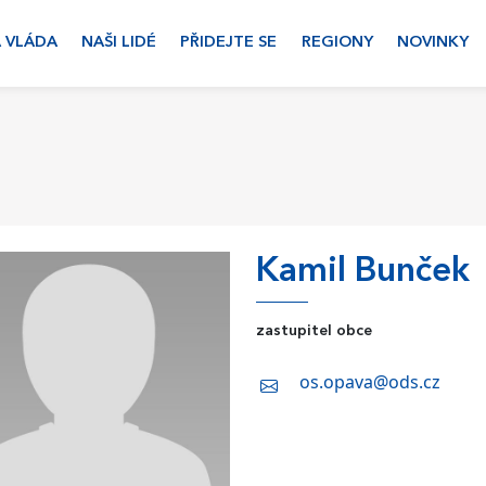
 VLÁDA
NAŠI LIDÉ
PŘIDEJTE SE
REGIONY
NOVINKY
Kamil Bunček
zastupitel obce
os.opava@ods.cz