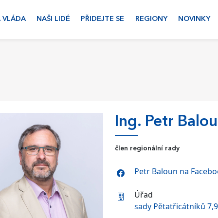
 VLÁDA
NAŠI LIDÉ
PŘIDEJTE SE
REGIONY
NOVINKY
Ing. Petr Balo
člen regionální rady
Petr Baloun na Faceb
Úřad
sady Pětatřicátníků 7,9