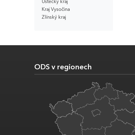
Ústecký kraj
Kraj Vysočina
Zlínský kraj
ODS v regionech