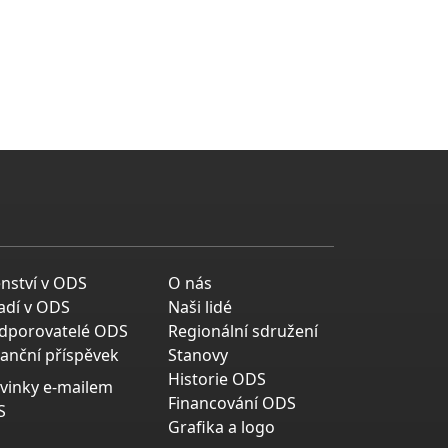
enství v ODS
O nás
adí v ODS
Naši lidé
dporovatelé ODS
Regionální sdružení
nanční příspěvek
Stanovy
Historie ODS
vinky e-mailem
Financování ODS
S
Grafika a logo