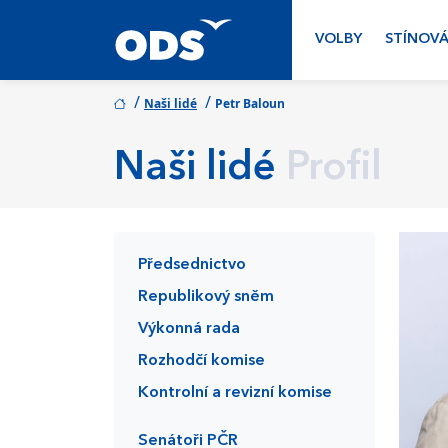
VOLBY
STÍNOVÁ
/
/
Naši lidé
Petr Baloun
Naši lidé
Profil
Předsednictvo
Republikový sněm
Výkonná rada
Rozhodčí komise
Kontrolní a revizní komise
Senátoři PČR