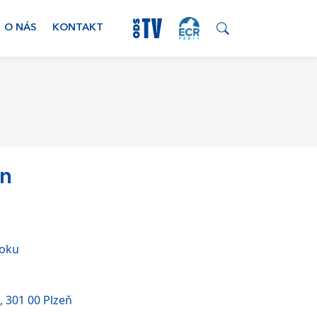
O NÁS
KONTAKT
un
ooku
, 301 00 Plzeň