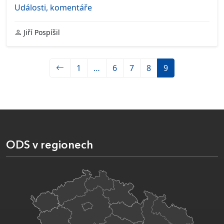
Události, komentáře
Jiří Pospíšil
1
…
6
7
8
9
ODS v regionech