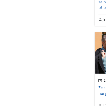
se 
přip
Ja
21
Ze s
hor
Ji