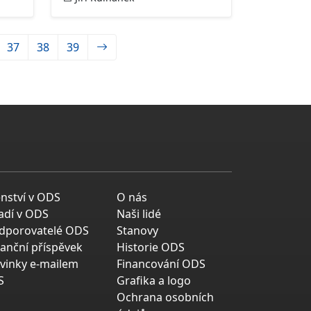
37
38
39
enství v ODS
O nás
adí v ODS
Naši lidé
dporovatelé ODS
Stanovy
nanční příspěvek
Historie ODS
vinky e-mailem
Financování ODS
S
Grafika a logo
Ochrana osobních