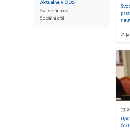
Aktuálně v ODS
Svo
Kalendář akcí
prst
Sociální sítě
neu
Ja
26
Úpln
žert