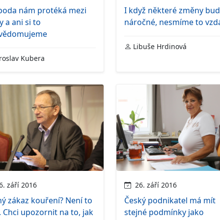
boda nám protéká mezi
I když některé změny bu
y a ani si to
náročné, nesmíme to vzd
vědomujeme
Libuše Hrdinová
roslav Kubera
. září 2016
26. září 2016
ý zákaz kouření? Není to
Český podnikatel má mít
. Chci upozornit na to, jak
stejné podmínky jako