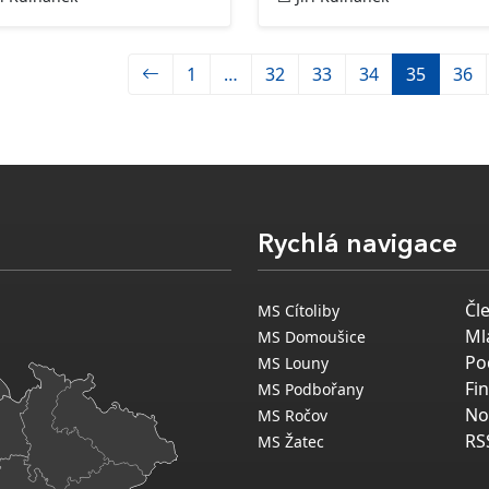
1
…
32
33
34
35
36
Rychlá navigace
Čl
MS Cítoliby
Ml
MS Domoušice
Po
MS Louny
Fi
MS Podbořany
No
MS Ročov
RS
MS Žatec