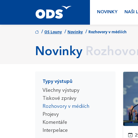
NOVINKY
NAŠI 
/
/
/
OS Louny
Novinky
Rozhovory v médiích
Novinky
Rozhovor
Typy výstupů
Všechny výstupy
Tiskové zprávy
Rozhovory v médiích
Projevy
Komentáře
Interpelace
29