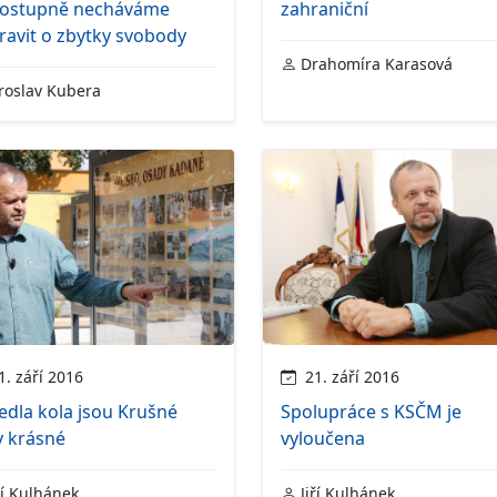
postupně necháváme
zahraniční
ravit o zbytky svobody
Drahomíra Karasová
roslav Kubera
. září 2016
21. září 2016
edla kola jsou Krušné
Spolupráce s KSČM je
y krásné
vyloučena
ří Kulhánek
Jiří Kulhánek