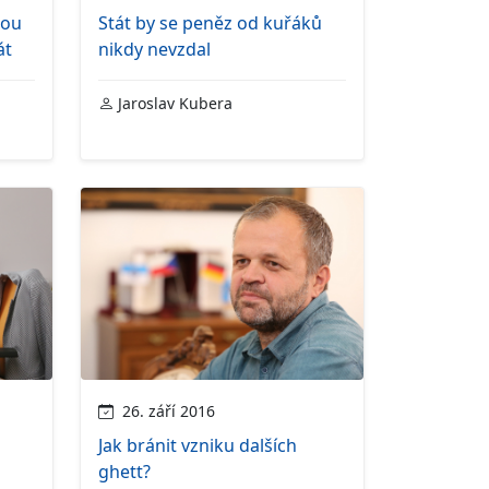
dou
Stát by se peněz od kuřáků
át
nikdy nevzdal
Jaroslav Kubera
26. září 2016
Jak bránit vzniku dalších
ghett?