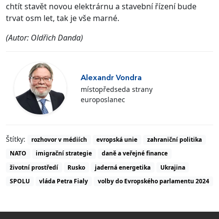
chtít stavět novou elektrárnu a stavební řízení bude
trvat osm let, tak je vše marné.
(Autor: Oldřich Danda)
Alexandr Vondra
místopředseda strany
europoslanec
Štítky:
rozhovor v médiích
evropská unie
zahraniční politika
NATO
imigrační strategie
daně a veřejné finance
životní prostředí
Rusko
jaderná energetika
Ukrajina
SPOLU
vláda Petra Fialy
volby do Evropského parlamentu 2024