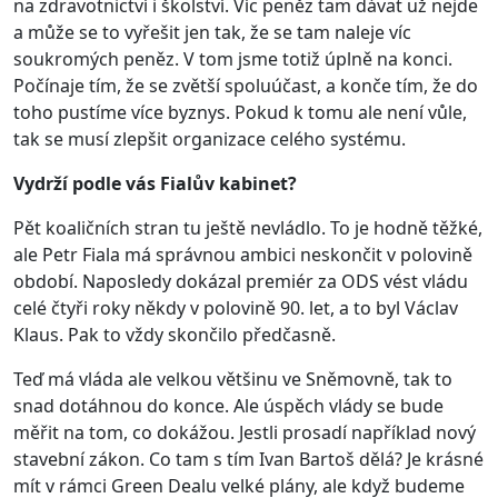
na zdravotnictví i školství. Víc peněz tam dávat už nejde
a může se to vyřešit jen tak, že se tam naleje víc
soukromých peněz. V tom jsme totiž úplně na konci.
Počínaje tím, že se zvětší spoluúčast, a konče tím, že do
toho pustíme více byznys. Pokud k tomu ale není vůle,
tak se musí zlepšit organizace celého systému.
Vydrží podle vás Fialův kabinet?
Pět koaličních stran tu ještě nevládlo. To je hodně těžké,
ale Petr Fiala má správnou ambici neskončit v polovině
období. Naposledy dokázal premiér za ODS vést vládu
celé čtyři roky někdy v polovině 90. let, a to byl Václav
Klaus. Pak to vždy skončilo předčasně.
Teď má vláda ale velkou většinu ve Sněmovně, tak to
snad dotáhnou do konce. Ale úspěch vlády se bude
měřit na tom, co dokážou. Jestli prosadí například nový
stavební zákon. Co tam s tím Ivan Bartoš dělá? Je krásné
mít v rámci Green Dealu velké plány, ale když budeme