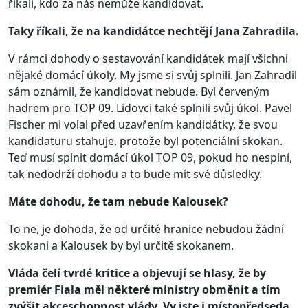
říkali, kdo za nás nemůže kandidovat.
Taky říkali, že na kandidátce nechtějí Jana Zahradila.
V rámci dohody o sestavování kandidátek mají všichni
nějaké domácí úkoly. My jsme si svůj splnili. Jan Zahradil
sám oznámil, že kandidovat nebude. Byl červeným
hadrem pro TOP 09. Lidovci také splnili svůj úkol. Pavel
Fischer mi volal před uzavřením kandidátky, že svou
kandidaturu stahuje, protože byl potenciální skokan.
Teď musí splnit domácí úkol TOP 09, pokud ho nesplní,
tak nedodrží dohodu a to bude mít své důsledky.
Máte dohodu, že tam nebude Kalousek?
To ne, je dohoda, že od určité hranice nebudou žádní
skokani a Kalousek by byl určitě skokanem.
Vláda čelí tvrdé kritice a objevují se hlasy, že by
premiér Fiala měl některé ministry obměnit a tím
zvýšit akceschopnost vlády. Vy jste i místopředseda