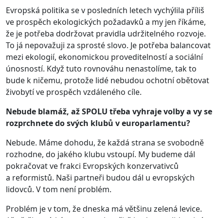
Evropská politika se v posledních letech vychýlila příliš
ve prospěch ekologických požadavků a my jen říkáme,
že je potřeba dodržovat pravidla udržitelného rozvoje.
To já nepovažuji za sprosté slovo. Je potřeba balancovat
mezi ekologií, ekonomickou proveditelností a sociální
únosností. Když tuto rovnováhu nenastolíme, tak to
bude k ničemu, protože lidé nebudou ochotní obětovat
živobytí ve prospěch vzdáleného cíle.
Nebude blamáž, až SPOLU třeba vyhraje volby a vy se
rozprchnete do svých klubů v europarlamentu?
Nebude. Máme dohodu, že každá strana se svobodně
rozhodne, do jakého klubu vstoupí. My budeme dál
pokračovat ve frakci Evropských konzervativců
a reformistů. Naši partneři budou dál u evropských
lidovců. V tom není problém.
Problém je v tom, že dneska má většinu zelená levice.