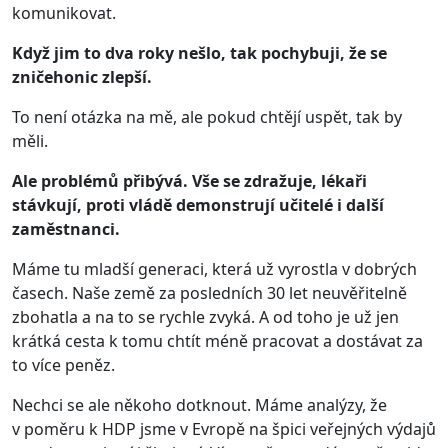
komunikovat.
Když jim to dva roky nešlo, tak pochybuji, že se
zničehonic zlepší.
To není otázka na mě, ale pokud chtějí uspět, tak by
měli.
Ale problémů přibývá. Vše se zdražuje, lékaři
stávkují, proti vládě demonstrují učitelé i další
zaměstnanci.
Máme tu mladší generaci, která už vyrostla v dobrých
časech. Naše země za posledních 30 let neuvěřitelně
zbohatla a na to se rychle zvyká. A od toho je už jen
krátká cesta k tomu chtít méně pracovat a dostávat za
to více peněz.
Nechci se ale někoho dot­knout. Máme analýzy, že
v poměru k HDP jsme v Evropě na špici veřejných výdajů