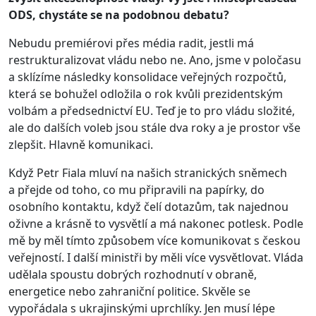
ODS, chystáte se na podobnou debatu?
Nebudu premiérovi přes média radit, jestli má
restrukturalizovat vládu nebo ne. Ano, jsme v poločasu
a sklízíme následky konsolidace veřejných rozpočtů,
která se bohužel odložila o rok kvůli prezidentským
volbám a předsednictví EU. Teď je to pro vládu složité,
ale do dalších voleb jsou stále dva roky a je prostor vše
zlepšit. Hlavně komunikaci.
Když Petr Fiala mluví na našich stranických sněmech
a přejde od toho, co mu připravili na papírky, do
osobního kontaktu, když čelí dotazům, tak najednou
oživne a krásně to vysvětlí a má nakonec potlesk. Podle
mě by měl tímto způsobem více komunikovat s českou
veřejností. I další ministři by měli více vysvětlovat. Vláda
udělala spoustu dobrých rozhodnutí v obraně,
energetice nebo zahraniční politice. Skvěle se
vypořádala s ukrajinskými uprchlíky. Jen musí lépe