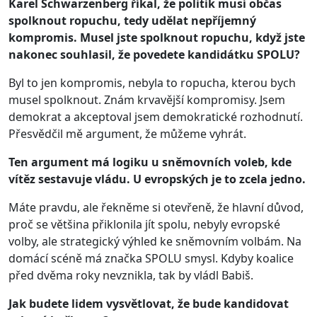
Karel Schwarzenberg říkal, že politik musí občas
spolknout ropuchu, tedy udělat nepříjemný
kompromis. Musel jste spolknout ropuchu, když jste
nakonec souhlasil, že povedete kandidátku SPOLU?
Byl to jen kompromis, nebyla to ropucha, kterou bych
musel spolknout. Znám krvavější kompromisy. Jsem
demokrat a akceptoval jsem demokratické rozhodnutí.
Přesvědčil mě argument, že můžeme vyhrát.
Ten argument má logiku u sněmovních voleb, kde
vítěz sestavuje vládu. U evropských je to zcela jedno.
Máte pravdu, ale řekněme si otevřeně, že hlavní důvod,
proč se většina přiklonila jít spolu, nebyly evropské
volby, ale strategický výhled ke sněmovním volbám. Na
domácí scéně má značka SPOLU smysl. Kdyby koalice
před dvěma roky nevznikla, tak by vládl Babiš.
Jak budete lidem vysvětlovat, že bude kandidovat