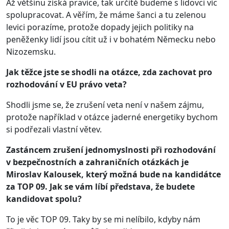
Až většinu získá pravice, tak určitě budeme s lidovci víc
spolupracovat. A věřím, že máme šanci a tu zelenou
levici porazíme, protože dopady jejich politiky na
peněženky lidí jsou cítit už i v bohatém Německu nebo
Nizozemsku.
Jak těžce jste se shodli na otázce, zda zachovat pro
rozhodování v EU právo veta?
Shodli jsme se, že zrušení veta není v našem zájmu,
protože například v otázce jaderné energetiky bychom
si podřezali vlastní větev.
Zastáncem zrušení jednomyslnosti při rozhodování
v bezpečnostních a zahraničních otázkách je
Miroslav Kalousek, který možná bude na kandidátce
za TOP 09. Jak se vám líbí představa, že budete
kandidovat spolu?
To je věc TOP 09. Taky by se mi nelíbilo, kdyby nám