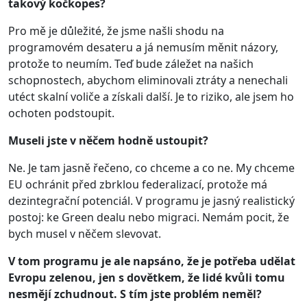
takový kočkopes?
Pro mě je důležité, že jsme našli shodu na
programovém desateru a já nemusím měnit názory,
protože to neumím. Teď bude záležet na našich
schopnostech, abychom eliminovali ztráty a nenechali
utéct skalní voliče a získali další. Je to riziko, ale jsem ho
ochoten podstoupit.
Museli jste v něčem hodně ustoupit?
Ne. Je tam jasně řečeno, co chceme a co ne. My chceme
EU ochránit před zbrklou federalizací, protože má
dezintegrační potenciál. V programu je jasný realistický
postoj: ke Green dealu nebo migraci. Nemám pocit, že
bych musel v něčem slevovat.
V tom programu je ale napsáno, že je potřeba udělat
Evropu zelenou, jen s dovětkem, že lidé kvůli tomu
nesmějí zchudnout. S tím jste problém neměl?