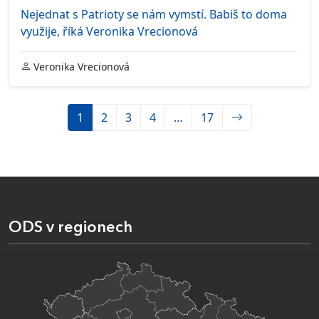
Nejednat s Patrioty se nám vymstí. Babiš to doma
využije, říká Veronika Vrecionová
Veronika Vrecionová
1
2
3
4
…
17
ODS v regionech