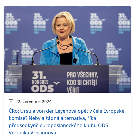
22. července 2024
ČRo: Ursula von der Leyenová opět v čele Evropské
komise? Nebyla žádná alternativa, říká
předsedkyně europoslaneckého klubu ODS
Veronika Vrecionová