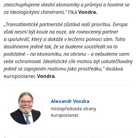
zneschopňujeme vlastní ekonomiky a průmysl a honíme se
za ideologickými chimérami,"
říká
Vondra.
„Transatlantické partnerství zůstává naší prioritou. Evropa
však nesmí být koule na noze, ale rovnocenný partner
a spoluhráč, který si dokáže v lecčems pomoci sám. Toho
dosáhneme jedině tak, že se budeme soustředit na to
podstatné – na ekonomiku, na obranu – a nebudeme sami
sebe ochromovat. Idealistické cíle mohou být uskutečňovány
jedině se zapojením realismu jako prostředku,"
dodává
europoslanec
Vondra
.
Alexandr Vondra
místopředseda strany
europoslanec