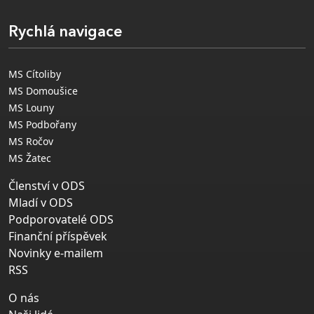
Rychlá navigace
MS Cítoliby
MS Domoušice
MS Louny
MS Podbořany
MS Ročov
MS Žatec
Členství v ODS
Mladí v ODS
Podporovatelé ODS
Finanční příspěvek
Novinky e-mailem
RSS
O nás