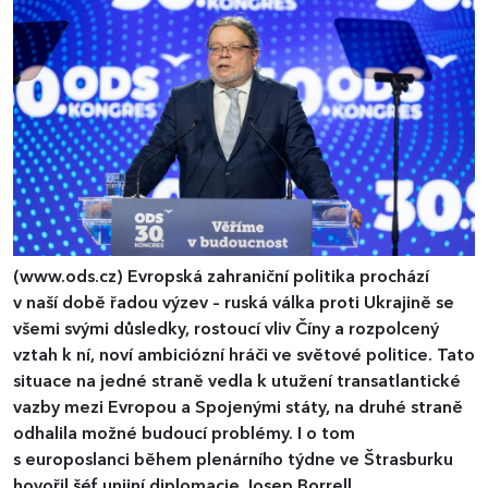
(www.ods.cz)
Evropská zahraniční politika prochází
v naší době řadou výzev – ruská válka proti Ukrajině se
všemi svými důsledky, rostoucí vliv Číny a rozpolcený
vztah k ní, noví ambiciózní hráči ve světové politice. Tato
situace na jedné straně vedla k utužení transatlantické
vazby mezi Evropou a Spojenými státy, na druhé straně
odhalila možné budoucí problémy. I o tom
s europoslanci během plenárního týdne ve Štrasburku
hovořil šéf unijní diplomacie Josep Borrell.