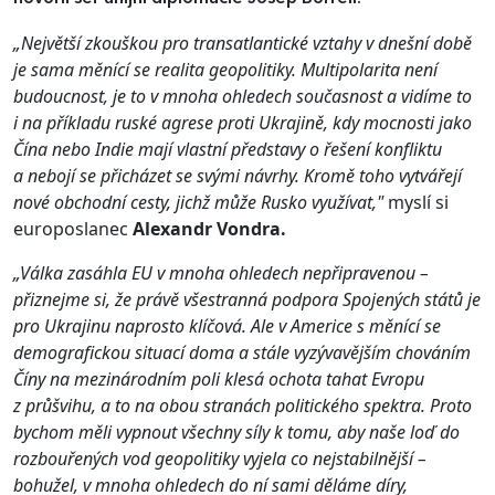
„Největší zkouškou pro transatlantické vztahy v dnešní době
je sama měnící se realita geopolitiky. Multipolarita není
budoucnost, je to v mnoha ohledech současnost a vidíme to
i na příkladu ruské agrese proti Ukrajině, kdy mocnosti jako
Čína nebo Indie mají vlastní představy o řešení konfliktu
a nebojí se přicházet se svými návrhy. Kromě toho vytvářejí
nové obchodní cesty, jichž může Rusko využívat,"
myslí si
europoslanec
Alexandr Vondra.
„Válka zasáhla EU v mnoha ohledech nepřipravenou –
přiznejme si, že právě všestranná podpora Spojených států je
pro Ukrajinu naprosto klíčová. Ale v Americe s měnící se
demografickou situací doma a stále vyzývavějším chováním
Číny na mezinárodním poli klesá ochota tahat Evropu
z průšvihu, a to na obou stranách politického spektra. Proto
bychom měli vypnout všechny síly k tomu, aby naše loď do
rozbouřených vod geopolitiky vyjela co nejstabilnější –
bohužel, v mnoha ohledech do ní sami děláme díry,