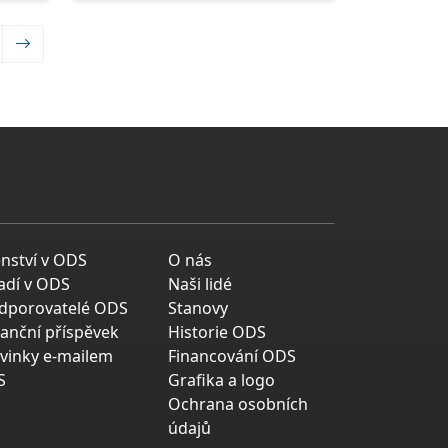
enství v ODS
O nás
adí v ODS
Naši lidé
dporovatelé ODS
Stanovy
nanční příspěvek
Historie ODS
vinky e-mailem
Financování ODS
S
Grafika a logo
Ochrana osobních
údajů