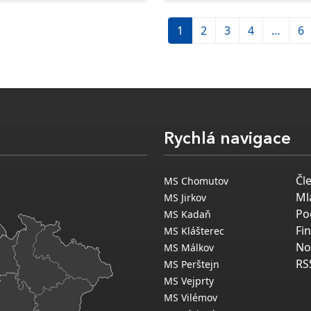
1
2
3
4
…
6
Rychlá navigace
Čl
MS Chomutov
Ml
MS Jirkov
Po
MS Kadaň
Fi
MS Klášterec
No
MS Málkov
RS
MS Perštejn
MS Vejprty
MS Vilémov