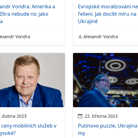
xandr Vondra: Amerika a
Evropské moralizování ne
Zítra nebude nic jako
řešení. Jak docílit míru na
ra
Ukrajině
exandr Vondra
Alexandr Vondra
 dubna 2023
22. března 2023
 ceny mobilních služeb v
Putinovo puzzle, Ukrajina
vysoké?
my