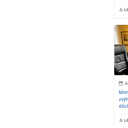
Li
6.
Mim
zvýh
důc
Li