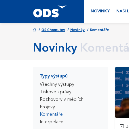
NOVINKY
NAŠI 
/
/
/
OS Chomutov
Novinky
Komentáře
Novinky
Komentá
Typy výstupů
Všechny výstupy
Tiskové zprávy
Rozhovory v médiích
Projevy
Komentáře
Interpelace
31