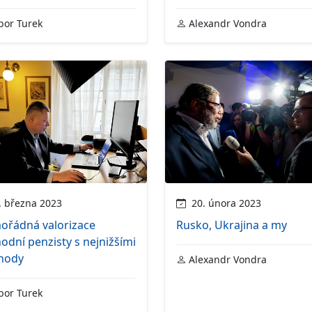
bor Turek
Alexandr Vondra
 března 2023
20. února 2023
ořádná valorizace
Rusko, Ukrajina a my
odní penzisty s nejnižšími
hody
Alexandr Vondra
bor Turek