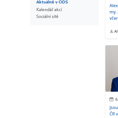
Aktuálně v ODS
Ale
Kalendář akcí
my. 
Sociální sítě
vče
Al
6.
Jsou
ČR 