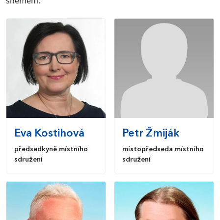
sněmem.
Eva
Kostihová
Petr
Žmiják
předsedkyně místního
místopředseda místního
sdružení
sdružení