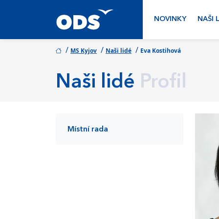
NOVINKY
NAŠI 
/
/
/
MS Kyjov
Naši lidé
Eva Kostihová
Naši lidé
Profil
Místní rada