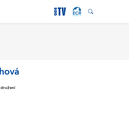
ihová
sdružení