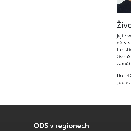
Živ
Její ž
dětstv
turist
životě
zaměře
Do ODS
„dolev
ODS v regionech