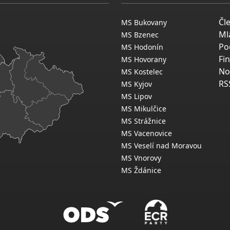
Čl
MS Bukovany
Ml
MS Bzenec
Po
MS Hodonín
Fi
MS Hovorany
No
MS Kostelec
RS
MS Kyjov
MS Lipov
MS Mikulčice
MS Strážnice
MS Vacenovice
MS Veselí nad Moravou
MS Vnorovy
MS Ždánice