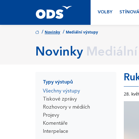
VOLBY
STÍNOVÁ
/
/
Novinky
Mediální výstupy
Novinky
Mediální
Ruk
Typy výstupů
Všechny výstupy
28. kvě
Tiskové zprávy
Rozhovory v médiích
Projevy
Komentáře
Interpelace