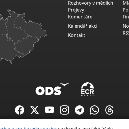
Rozhovory v médiích
Ml
Projevy
Po
Komentáře
Fi
Kalendář akcí
No
RS
Kontakt
Copyright ©
acích o souborech cookies
se dozvíte, pro jaké účely