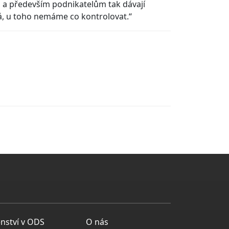
 a především podnikatelům tak dávají
má, u toho nemáme co kontrolovat.“
enství v ODS
O nás