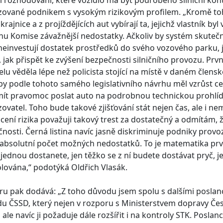
i rozhodování, které vozidlo má být podrobeno silniční kon
ované podnikem s vysokým rizikovým profilem. „Kromě toho,
 krajnice a z projíždějících aut vybírají ta, jejichž vlastník by
hu Komise závažnější nedostatky. Ačkoliv by systém skutečně
neinvestují dostatek prostředků do svého vozového parku, j
, jak přispět ke zvýšení bezpečnosti silničního provozu. Pr
elu věděla lépe než policista stojící na místě v daném člens
by podle tohoto samého legislativního návrhu měl vzrůst celk
ít pravomoc poslat auto na podrobnou technickou prohlídk
ovatel. Toho bude takové zjišťování stát nejen čas, ale i ne
ení rizika považuji takový trest za dostatečný a odmítám, ž
nosti. Černá listina navíc jasně diskriminuje podniky provozu
i absolutní počet možných nedostatků. To je matematika prv
u jednou dostanete, jen těžko se z ní budete dostávat pryč, 
lována,“ podotýká Oldřich Vlasák.
ru pak dodává: „Z toho důvodu jsem spolu s dalšími poslan
u ČSSD, který nejen v rozporu s Ministerstvem dopravy Č
u, ale navíc ji požaduje dále rozšířit i na kontroly STK. Posla