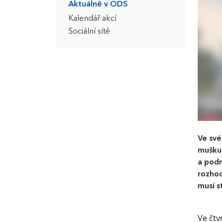
Aktuálně v ODS
Kalendář akcí
Sociální sítě
Ve své
mušku 
a podn
rozhod
musí s
Ve čtv