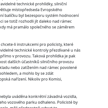
avidelné technické prohlídky, silniční
ysvětluje místopředseda Evropského
ní balíčku byl bezesporu systém hodnocení
ci se totiž rozhodli jít daleko nad rámec
, kdy má pramálo společného se záměrem
ete-li instrukcemi pro policisty, které
ravidelné technické kontroly přezdívané u nás
ví přímo v provozu. Taková prohlídka je pak
ost dalších účastníků silničního provozu
kladu nebo zatížením nad rámec povolené
í pohledem, a mohlo by se zdát
opská nařízení. Nikoliv pro Komisi,
y nebyla uváděna konkrétní závadná vozidla,
u jeho vozového parku odhaleno. Policisté by