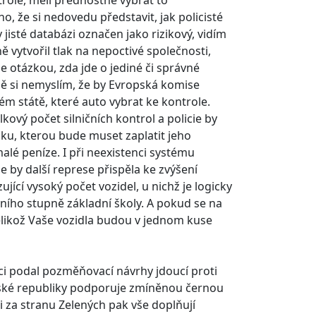
trole, měli přednostně vybrat to
 že si nedovedu představit, jak policisté
l v jisté databázi označen jako rizikový, vidím
 vytvořil tlak na nepoctivé společnosti,
e otázkou, zda jde o jediné či správné
vně si nemyslím, že by Evropská komise
kém státě, které auto vybrat ke kontrole.
ový počet silničních kontrol a policie by
u, kterou bude muset zaplatit jeho
malé peníze. I při neexistenci systému
e by další represe přispěla ke zvýšení
jící vysoký počet vozidel, u nichž je logicky
ního stupně základní školy. A pokud se na
jelikož Vaše vozidla budou v jednom kuse
ci podal pozměňovací návrhy jdoucí proti
eské republiky podporuje zmíněnou černou
nci za stranu Zelených pak vše doplňují