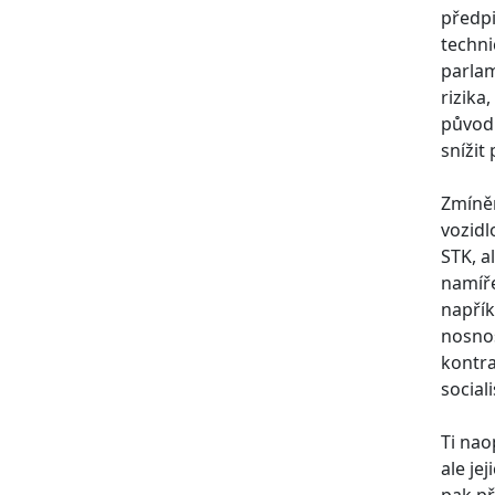
předpi
techni
parlam
rizika
původn
snížit
Zmíněn
vozidl
STK, a
namíře
napří
nosnos
kontra
social
Ti nao
ale je