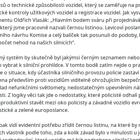
sů o technické způsobilosti vozidel, který se zaměřuje na pr
cké kontroly užitkových vozidel a registrace vozidel. Jak v
entu Oldřich Vlasák: „Hlavním bodem sváru při projednává
, který jsme pracovně nazvali černou listinou. Levicoví poslan
ího návrhu Komise a celý balíček tak posunuli do podoby
 počet nehod na našich silnicích“.
ý systém by skutečně byl jakýmsi černým seznamem nebo chc
o vybrat k silniční prohlídce. V tomto bodě zatím nejde o p
le o situace, kdy účastníka silničního provozu policie zasta
na především proti vozidlům viditelně ohrožujícím bezpečn
klad nefunkčními světlomety, nedostatečným upevněním ná
ti. Z logiky věci tak jde o nedostatky, které policisté odhal
produktivní stavět mezi oko policisty a závadné vozidlo evr
istické a zelené europoslance.
pak vidí evidentní potřebu zřídit černou listinu, na které b
jich vlastník podle toho, zda a kolik závad bylo v minulosti 