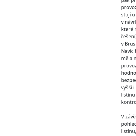
pak př
provoz
stojí u
v návr
které 
řešení
v Brus
Navíc 
měla m
provoz
hodnoc
bezpeč
vyšší 
listin
kontro
V závě
pohled
listin