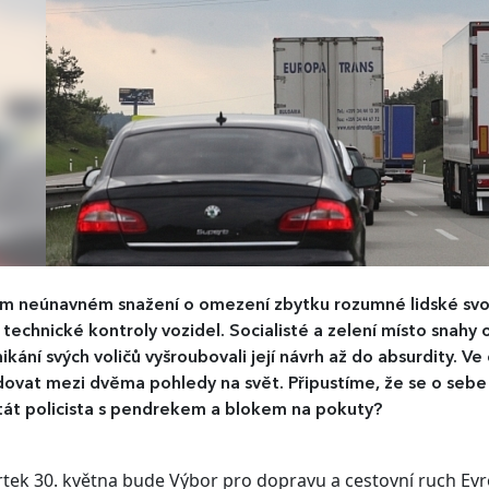
m neúnavném snažení o omezení zbytku rozumné lidské svob
technické kontroly vozidel. Socialisté a zelení místo snahy
ikání svých voličů vyšroubovali její návrh až do absurdity. 
ovat mezi dvěma pohledy na svět. Připustíme, že se o seb
tát policista s pendrekem a blokem na pokuty?
rtek 30. května bude Výbor pro dopravu a cestovní ruch Ev