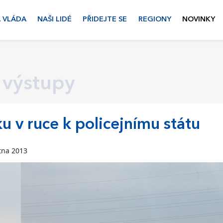
 VLÁDA
NAŠI LIDÉ
PŘIDEJTE SE
REGIONY
NOVINKY
 výstupy
u v ruce k policejnímu státu
tna 2013