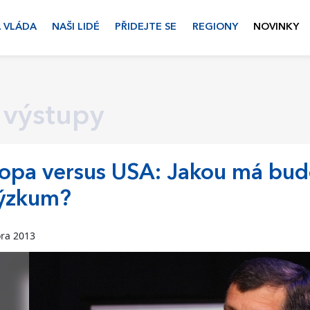
 VLÁDA
NAŠI LIDÉ
PŘIDEJTE SE
REGIONY
NOVINKY
 výstupy
opa versus USA: Jakou má bud
výzkum?
ora 2013