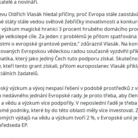
atelé a novináři.
evu Oldřich Vlasák hledal příčiny, proč Evropa stále zaostá
é státy stále vedou světové žebříčky inovativnosti a konkur
a výzkum magické hranici 3 procent hrubého domácího pro
je velkolepé cíle. Za jeden z problémů je přitom spatřována 
stmi o evropské grantové peníze,“ zdůraznil Vlasák. Na ko
ovaných Evropskou vědeckou radou současně vyzdvihl přík
tika, který jako jediný Čech tuto podporu získal. Skutečnost,
, kteří tento grant získali, přitom europoslanec Vlasák při
iálních žadatelů.
ský výzkum a vývoj nespasí řešení v podobě prostředků z 
nedávného jednání Evropské rady. Je proto třeba, aby člen
 a vědu a výzkum více podpořily. V neposlední řadě je třeb
mé podniky, které by do této oblasti měly více investovat. 
mých výdajů na vědu a výzkum tvoří 2 %, v Evropské unii je
předseda EP.