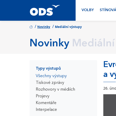
VOLBY
STÍNOVÁ
/
/
Novinky
Mediální výstupy
Novinky
Mediální
Evr
Typy výstupů
a 
Všechny výstupy
Tiskové zprávy
26. ún
Rozhovory v médiích
Projevy
Komentáře
Interpelace