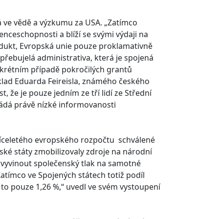
vá ve vědě a výzkumu za USA. „Zatímco
enceschopnosti a blíží se svými výdaji na
dukt, Evropská unie pouze proklamativně
přebujelá administrativa, která je spojená
nkrétním případě pokročilých grantů
lad Eduarda Feireisla, známého českého
 že je pouze jedním ze tří lidí ze Střední
kládá právě nízké informovanosti
víceletého evropského rozpočtu schválené
ské státy zmobilizovaly zdroje na národní
a vyvinout společenský tlak na samotné
Zatímco ve Spojených státech totiž podíl
 to pouze 1,26 %,“ uvedl ve svém vystoupení