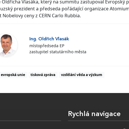
Oldřicha Vlasáka, který na summitu zastupoval Evropský pa
uzský prezident a předseda pořádající organizace Atomium
át Nobelovy ceny z CERN Carlo Rubbia.
Ing. Oldřich Vlasák
místopředseda EP
zastupitel statutárního města
evropská unie
tisková zpráva
vzdělání věda a výzkum
Rychlá navigace