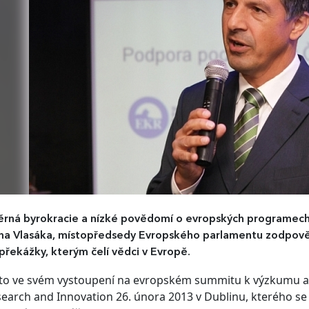
ná byrokracie a nízké povědomí o evropských programech 
cha Vlasáka, místopředsedy Evropského parlamentu zodpo
 překážky, kterým čelí vědci v Evropě.
to ve svém vystoupení na evropském summitu k výzkumu a 
earch and Innovation 26. února 2013 v Dublinu, kterého se zú