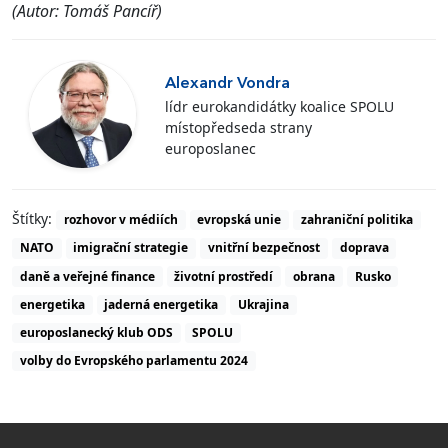
(Autor: Tomáš Pancíř)
Alexandr Vondra
lídr eurokandidátky koalice SPOLU
místopředseda strany
europoslanec
Štítky:
rozhovor v médiích
evropská unie
zahraniční politika
NATO
imigrační strategie
vnitřní bezpečnost
doprava
daně a veřejné finance
životní prostředí
obrana
Rusko
energetika
jaderná energetika
Ukrajina
europoslanecký klub ODS
SPOLU
volby do Evropského parlamentu 2024