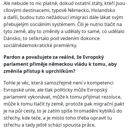
Ale nebude to nic platné, dokud ostatní státy, kteří jsou
cílovými destinacemi, typově Německo, Holandsko
a další, budou tuto nežádoucí imigraci dále lákat svým
přebujelým sociálním systémem. Čili je nutno tlačit na
tyto země, aby to změnily a udělaly to samé, co udělalo
Dánsko, to seškrtalo pod vedením dokonce
sociálnědemokratické premiérky.
Pardon a považujete za reálné, že Evropský
parlament přiměje německou vládu k tomu, aby
změnila přístup k uprchlíkům?
Tohle je věc, která samozřejmě není v kompetenci
Evropské unie, ale tlak politicky může Evropský
parlament vykonávat, může k tomu přijímat rezoluce,
může k tomu tlačit ty země, protože pak migrační pakt
je na půl cesty, to je zatím spíše hromadění kyblíků do
střechy, kde teče, a je místo toho třeba opravit tu
střechu a tady ještě schází spousta práce.