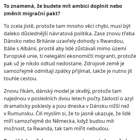
To znamená, že budete mít ambici doplnit nebo
změnit migrační pakt?
To zcela jistě, protože tam mnoho věcí chybí, musí být
daleko důslednější návratová politika. Zase znovu třeba
Dánsko nebo Británie uzavřely dohody s Rwandou,
Itálie s Albánií, prostě aby lidé zůstávali mimo území
Evropské unie, ti nelegální ekonomičtí migranti, protože
pak už je nikdo odtud nedostane. Zdrojové země je
samozřejmě odmítají zpátky přijímat, takže je nutno jít
touhle cestou.
Znovu říkám, dánský model je skvělý, protože tam
najednou v posledních dvou letech počty žádostí o azyl
dramaticky poklesly a jsou dneska v Dánsku nižší než
v Rumunsku. Čili myslím si, že to jasně ukazuje, že lidé
míří samozřejmě do Německa, když budou mít
možnost, ta Rwanda, tak tam mířit nebudou.