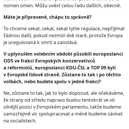
nomen omen. Můžu uvést celou řadu dalších, obecně.
Máte je připravené, chápu to správně?
To chceme sekat, sekat, sekat tyhle regulace, nepřijímat
žádnou další, pokud nezmizí dvě staré, protože Evropa
je uregulovaná k smrti a zaostává.
V uplynulém volebním období působili europoslanci
ODS ve frakci Evropských konzervativců
a reformistů, europoslanci KDU-ČSL a TOP 09 byli
v Evropské lidové straně. Zůstane to tak i po těchto
volbách, nebo budete spolu v jedné frakci?
Ne, zůstane to tak, jak to bylo doposud, ale očekáváme,
že strany od středu napravo budou tentokrát ve víc
silnější pozici v Evropském parlamentu, takže budeme
samozřejmě víc spolupracovat a méně budeme záviset
na socialistech.