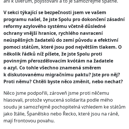
ani k úvěrům, pojišťování a to je samozřejmě špatně.
V sekci týkající se bezpečnosti jsem ve vašem
programu našel, že jste Spolu pro dokončení zásadní
reformy azylového systému včetně důsledné
ochrany vnější hranice, rychlého navracení
neúspěšných žadatelů do zemí původu a efektivní
pomoci státům, které jsou pod největším tlakem. O
několik řádků níž píšete, že jste Spolu proti
povinným přerozdělovacím kvótám na žadatele
o azyl. Co tohle všechno znamená směrem
k diskutovanému migračnímu paktu? Jste pro něj?
Proti němu? Chtěli byste něco změnit, nebo nechat?
Něco jsme podpořili, zároveň jsme proti něčemu
hlasovali, protože vynucená solidarita podle mého
soudu je samozřejmě pochopitelná vzhledem ke státům
jako Itálie, Španělsko nebo Řecko, které jsou na ráně,
mají frontovou povahu.