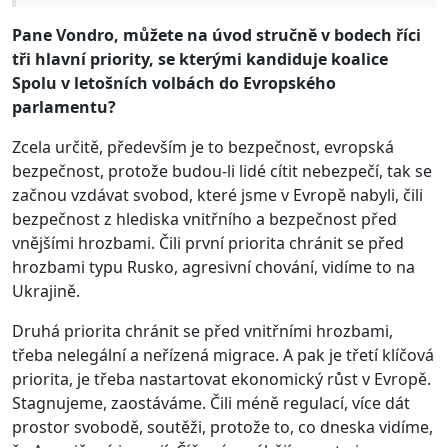
Pane Vondro, můžete na úvod stručně v bodech říci
tři hlavní priority, se kterými kandiduje koalice
Spolu v letošních volbách do Evropského
parlamentu?
Zcela určitě, především je to bezpečnost, evropská
bezpečnost, protože budou-li lidé cítit nebezpečí, tak se
začnou vzdávat svobod, které jsme v Evropě nabyli, čili
bezpečnost z hlediska vnitřního a bezpečnost před
vnějšími hrozbami. Čili první priorita chránit se před
hrozbami typu Rusko, agresivní chování, vidíme to na
Ukrajině.
Druhá priorita chránit se před vnitřními hrozbami,
třeba nelegální a neřízená migrace. A pak je třetí klíčová
priorita, je třeba nastartovat ekonomický růst v Evropě.
Stagnujeme, zaostáváme. Čili méně regulací, více dát
prostor svobodě, soutěži, protože to, co dneska vidíme,