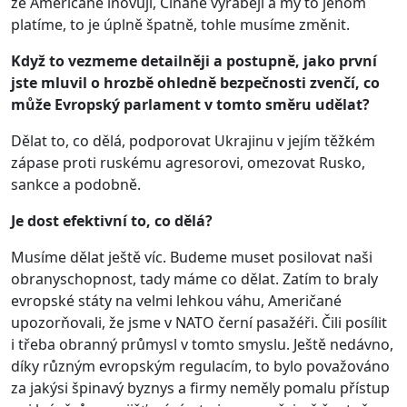
že Američané inovují, Číňané vyrábějí a my to jenom
platíme, to je úplně špatně, tohle musíme změnit.
Když to vezmeme detailněji a postupně, jako první
jste mluvil o hrozbě ohledně bezpečnosti zvenčí, co
může Evropský parlament v tomto směru udělat?
Dělat to, co dělá, podporovat Ukrajinu v jejím těžkém
zápase proti ruskému agresorovi, omezovat Rusko,
sankce a podobně.
Je dost efektivní to, co dělá?
Musíme dělat ještě víc. Budeme muset posilovat naši
obranyschopnost, tady máme co dělat. Zatím to braly
evropské státy na velmi lehkou váhu, Američané
upozorňovali, že jsme v NATO černí pasažéři. Čili posílit
i třeba obranný průmysl v tomto smyslu. Ještě nedávno,
díky různým evropským regulacím, to bylo považováno
za jakýsi špinavý byznys a firmy neměly pomalu přístup