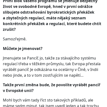
První blok vašeho programu se jmenuje bezpečný
život ve svobodné Evropě, hned v první odrážce
slibujete odstraňování byrokratických překážek
a zbytečných regulací, máte nějaký seznam
konkrétních překážek a regulací, které budete chtít
zrušit?
Samozřejmě.
Můžete je jmenovat?
Jmenujete se Pancíř, jo, takže za stávajícího systému
regulací třeba v těžkém průmyslu, tak Evropa přestala
vyrábět pancíř. Je odkázána na ocelárny v Číně, v Indii
nebo jinde, a to v tom zostřujícím se napětí…
Takže první změna bude, že povolíte vyrábět pancíř
v Evropské unii?
Mohl bych vám tady říct sto takových příkladů, ale
máme sedm minut, tak jsem uvedl jeden a tak trochu