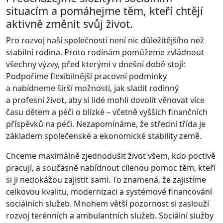
situacím a pomáhejme těm, kteří chtějí
aktivně změnit svůj život.
Pro rozvoj naší společnosti není nic důležitějšího než
stabilní rodina. Proto rodinám pomůžeme zvládnout
všechny výzvy, před kterými v dnešní době stojí:
Podpoříme flexibilnější pracovní podmínky
a nabídneme širší možnosti, jak sladit rodinný
a profesní život, aby si lidé mohli dovolit věnovat více
času dětem a péči o blízké – včetně vyšších finančních
příspěvků na péči. Nezapomínáme, že střední třída je
základem společenské a ekonomické stability země.
Chceme maximálně zjednodušit život všem, kdo poctivě
pracují, a současně nabídnout cílenou pomoc těm, kteří
si ji nedokážou zajistit sami. To znamená, že zajistíme
celkovou kvalitu, modernizaci a systémové financování
sociálních služeb. Mnohem větší pozornost si zaslouží
rozvoj terénních a ambulantních služeb. Sociální služby