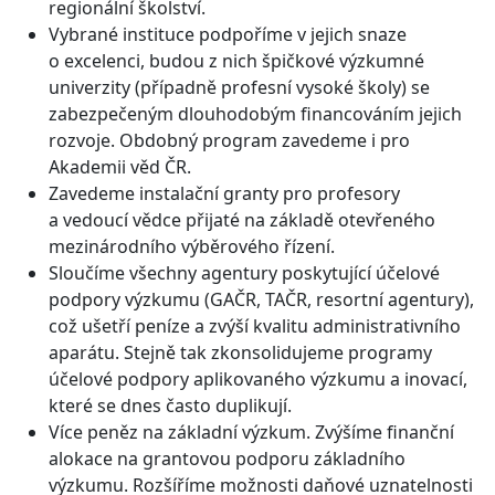
regionální školství.
Vybrané instituce podpoříme v jejich snaze
o excelenci, budou z nich špičkové výzkumné
univerzity (případně profesní vysoké školy) se
zabezpečeným dlouhodobým financováním jejich
rozvoje. Obdobný program zavedeme i pro
Akademii věd ČR.
Zavedeme instalační granty pro profesory
a vedoucí vědce přijaté na základě otevřeného
mezinárodního výběrového řízení.
Sloučíme všechny agentury poskytující účelové
podpory výzkumu (GAČR, TAČR, resortní agentury),
což ušetří peníze a zvýší kvalitu administrativního
aparátu. Stejně tak zkonsolidujeme programy
účelové podpory aplikovaného výzkumu a inovací,
které se dnes často duplikují.
Více peněz na základní výzkum. Zvýšíme finanční
alokace na grantovou podporu základního
výzkumu. Rozšíříme možnosti daňové uznatelnosti