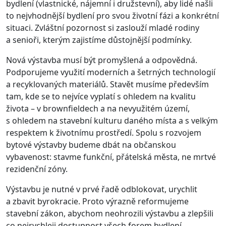
bydlení (vlastnické, nájemní i družstevní), aby lidé našli
to nejvhodnější bydlení pro svou životní fázi a konkrétní
situaci. Zvláštní pozornost si zaslouží mladé rodiny
a senioři, kterým zajistíme důstojnější podmínky.
Nová výstavba musí být promyšlená a odpovědná.
Podporujeme využití moderních a šetrných technologií
a recyklovaných materiálů. Stavět musíme především
tam, kde se to nejvíce vyplatí s ohledem na kvalitu
života – v brownfieldech a na nevyužitém území,
s ohledem na stavební kulturu daného místa a s velkým
respektem k životnímu prostředí. Spolu s rozvojem
bytové výstavby budeme dbát na občanskou
vybavenost: stavme funkční, přátelská města, ne mrtvé
rezidenční zóny.
Výstavbu je nutné v prvé řadě odblokovat, urychlit
a zbavit byrokracie. Proto výrazně reformujeme
stavební zákon, abychom neohrozili výstavbu a zlepšili
co nejrychleji dostupnost všech forem bydlení.