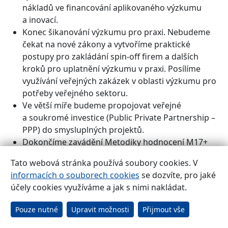
nákladů ve financování aplikovaného výzkumu
a inovací.
Konec šikanování výzkumu pro praxi. Nebudeme
čekat na nové zákony a vytvoříme praktické
postupy pro zakládání spin-off firem a dalších
kroků pro uplatnění výzkumu v praxi. Posílíme
využívání veřejných zakázek v oblasti výzkumu pro
potřeby veřejného sektoru.
Ve větší míře budeme propojovat veřejné
a soukromé investice (Public Private Partnership –
PPP) do smysluplných projektů.
Dokončíme zavádění Metodiky hodnocení M17+
a budeme ji dále rozvíjet. Posílíme lidské zdroje
Tato webová stránka používá soubory cookies. V
a spravedlivě tak vybereme národní výzkumné
informacích o souborech cookies
se dozvíte, pro jaké
instituce pro podporu jejich mezinárodní excelence.
účely cookies využíváme a jak s nimi nakládat.
Studenti si budou moci vybrat obor až na základě
absolvovaných profilových předmětů během
Pouze nutné
Upravit možnosti
Přijmout vše
studia, resp. přidat si další obor při absolvování
profilových předmětů.