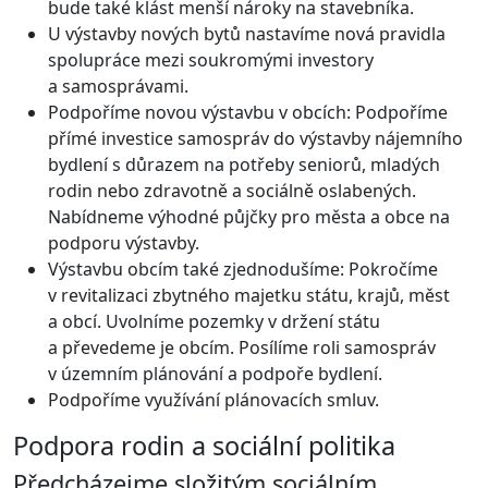
bude také klást menší nároky na stavebníka.
U výstavby nových bytů nastavíme nová pravidla
spolupráce mezi soukromými investory
a samosprávami.
Podpoříme novou výstavbu v obcích: Podpoříme
přímé investice samospráv do výstavby nájemního
bydlení s důrazem na potřeby seniorů, mladých
rodin nebo zdravotně a sociálně oslabených.
Nabídneme výhodné půjčky pro města a obce na
podporu výstavby.
Výstavbu obcím také zjednodušíme: Pokročíme
v revitalizaci zbytného majetku státu, krajů, měst
a obcí. Uvolníme pozemky v držení státu
a převedeme je obcím. Posílíme roli samospráv
v územním plánování a podpoře bydlení.
Podpoříme využívání plánovacích smluv.
Podpora rodin a sociální politika
Předcházejme složitým sociálním