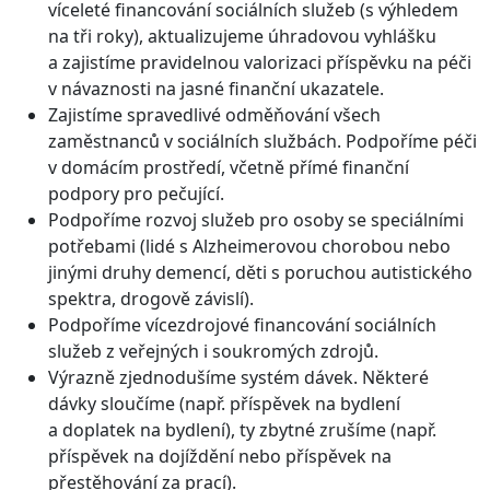
víceleté financování sociálních služeb (s výhledem
na tři roky), aktualizujeme úhradovou vyhlášku
a zajistíme pravidelnou valorizaci příspěvku na péči
v návaznosti na jasné finanční ukazatele.
Zajistíme spravedlivé odměňování všech
zaměstnanců v sociálních službách. Podpoříme péči
v domácím prostředí, včetně přímé finanční
podpory pro pečující.
Podpoříme rozvoj služeb pro osoby se speciálními
potřebami (lidé s Alzheimerovou chorobou nebo
jinými druhy demencí, děti s poruchou autistického
spektra, drogově závislí).
Podpoříme vícezdrojové financování sociálních
služeb z veřejných i soukromých zdrojů.
Výrazně zjednodušíme systém dávek. Některé
dávky sloučíme (např. příspěvek na bydlení
a doplatek na bydlení), ty zbytné zrušíme (např.
příspěvek na dojíždění nebo příspěvek na
přestěhování za prací).