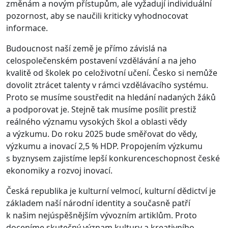
změnám a novým přístupům, ale vyžadují individuální
pozornost, aby se naučili kriticky vyhodnocovat
informace.
Budoucnost naší země je přímo závislá na
celospolečenském postavení vzdělávání a na jeho
kvalitě od školek po celoživotní učení. Česko si nemůže
dovolit ztrácet talenty v rámci vzdělávacího systému.
Proto se musíme soustředit na hledání nadaných žáků
a podporovat je. Stejně tak musíme posílit prestiž
reálného významu vysokých škol a oblasti vědy
a výzkumu. Do roku 2025 bude směřovat do vědy,
výzkumu a inovací 2,5 % HDP. Propojením výzkumu
s byznysem zajistíme lepší konkurenceschopnost české
ekonomiky a rozvoj inovací.
Česká republika je kulturní velmocí, kulturní dědictví je
základem naší národní identity a současně patří
k našim nejúspěšnějším vývozním artiklům. Proto
doceníme skutečný význam kultury a kreativního