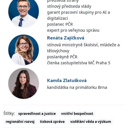
předseda strany
stínový předseda vlády
garant pracovní skupiny pro AI a
digitalizaci
poslanec PČR
expert pro veřejnou správu
Renáta Zajíčková
stínová ministryně školství, mládeže a
tělovýchovy
poslankyně PČR
členka zastupitelstva MČ Praha 5
Kamila Zlatušková
kandidátka na primátorku Brna
Štítky:
spravedlnost a justice
vnitřní bezpečnost
regionální rozvoj
tisková zpráva
vzdělání věda a výzkum