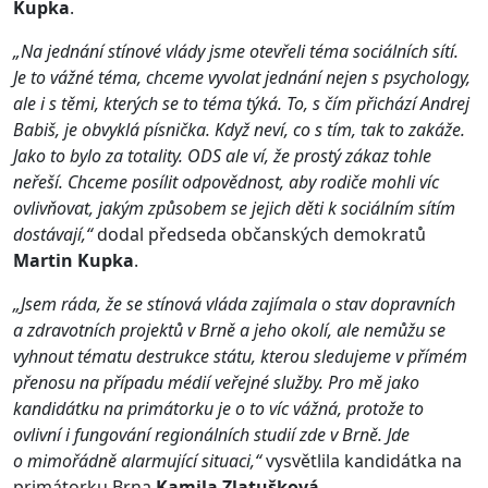
Kupka
.
„Na jednání stínové vlády jsme otevřeli téma sociálních sítí.
Je to vážné téma, chceme vyvolat jednání nejen s psychology,
ale i s těmi, kterých se to téma týká. To, s čím přichází Andrej
Babiš, je obvyklá písnička. Když neví, co s tím, tak to zakáže.
Jako to bylo za totality. ODS ale ví, že prostý zákaz tohle
neřeší. Chceme posílit odpovědnost, aby rodiče mohli víc
ovlivňovat, jakým způsobem se jejich děti k sociálním sítím
dostávají,“
dodal předseda občanských demokratů
Martin Kupka
.
„Jsem ráda, že se stínová vláda zajímala o stav dopravních
a zdravotních projektů v Brně a jeho okolí, ale nemůžu se
vyhnout tématu destrukce státu, kterou sledujeme v přímém
přenosu na případu médií veřejné služby. Pro mě jako
kandidátku na primátorku je o to víc vážná, protože to
ovlivní i fungování regionálních studií zde v Brně. Jde
o mimořádně alarmující situaci,“
vysvětlila kandidátka na
primátorku Brna
Kamila Zlatušková
.