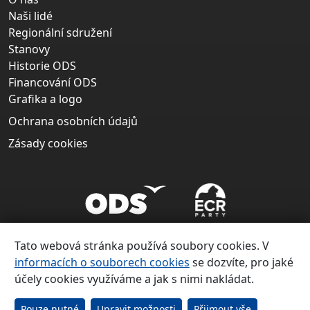
Naši lidé
Regionální sdružení
Stanovy
Historie ODS
Financování ODS
Grafika a logo
Ochrana osobních údajů
Zásady cookies
Tato webová stránka používá soubory cookies. V
informacích o souborech cookies
se dozvíte, pro jaké
účely cookies využíváme a jak s nimi nakládat.
Copyright ©
Občanská demokratická strana 1991 – 2026
Pouze nutné
Upravit možnosti
Přijmout vše