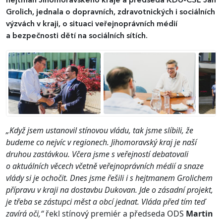
hejtman Jihomoravského kraje a předseda KDU-ČSL Jan
Grolich, jednala o dopravních, zdravotnických i sociálních
výzvách v kraji, o situaci veřejnoprávních médií
a bezpečnosti dětí na sociálních sítích.
„Když jsem ustanovil stínovou vládu, tak jsme slíbili, že
budeme co nejvíc v regionech. Jihomoravský kraj je naší
druhou zastávkou. Včera jsme s veřejností debatovali
o aktuálních věcech včetně veřejnoprávních médií a snaze
vlády si je ochočit. Dnes jsme řešili i s hejtmanem Grolichem
přípravu v kraji na dostavbu Dukovan. Jde o zásadní projekt,
je třeba se zástupci měst a obcí jednat. Vláda před tím teď
zavírá oči,“
řekl stínový premiér a předseda ODS
Martin