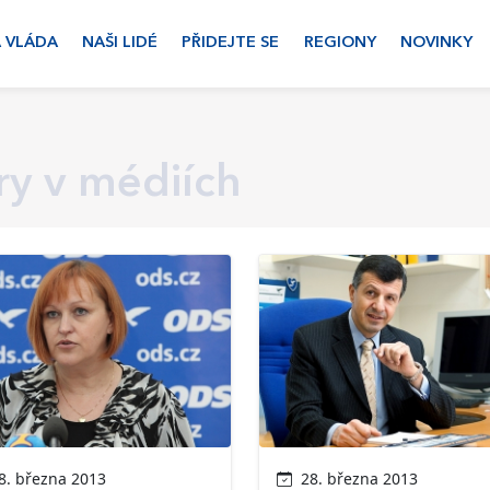
 VLÁDA
NAŠI LIDÉ
PŘIDEJTE SE
REGIONY
NOVINKY
y v médiích
. března 2013
28. března 2013