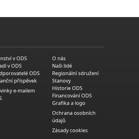
enství v ODS
O nás
adí v ODS
Naši lidé
dporovatelé ODS
Regionální sdružení
nanční příspěvek
Stanovy
Historie ODS
vinky e-mailem
Financování ODS
S
Grafika a logo
Ochrana osobních
údajů
Zásady cookies