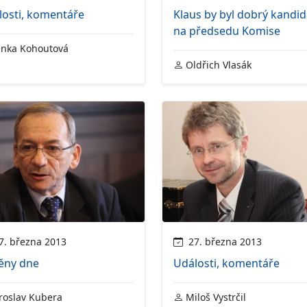
losti, komentáře
Klaus by byl dobrý kandid
na předsedu Komise
nka Kohoutová
Oldřich Vlasák
. března 2013
27. března 2013
ěny dne
Události, komentáře
roslav Kubera
Miloš Vystrčil