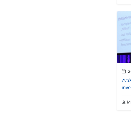
26
Zva
inve
Ma