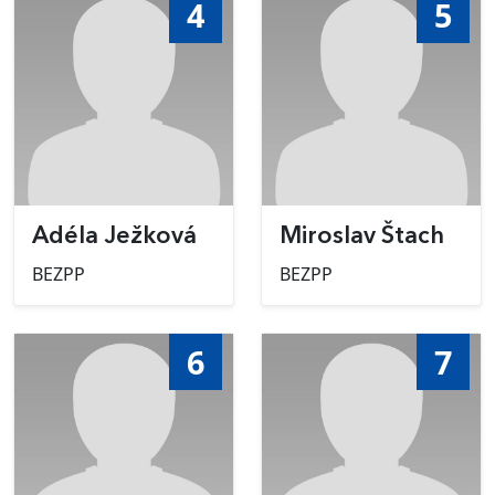
4
5
Adéla Ježková
Miroslav Štach
BEZPP
BEZPP
6
7