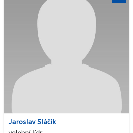
Jaroslav Sláčik
volební lídr