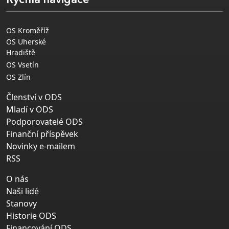
Rychlá navigace
OS Kroměříž
OS Uherské
Hradiště
OS Vsetín
OS Zlín
Členství v ODS
Mladí v ODS
Podporovatelé ODS
Finanční příspěvek
Novinky e-mailem
RSS
O nás
Naši lidé
Stanovy
Historie ODS
Financování ODS