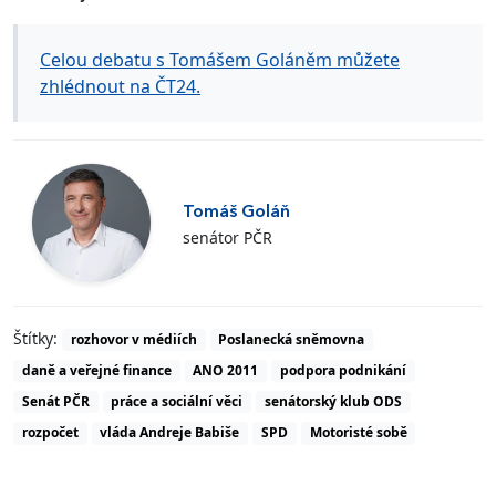
Celou debatu s Tomášem Goláněm můžete
zhlédnout na ČT24.
Tomáš Goláň
senátor PČR
Štítky:
rozhovor v médiích
Poslanecká sněmovna
daně a veřejné finance
ANO 2011
podpora podnikání
Senát PČR
práce a sociální věci
senátorský klub ODS
rozpočet
vláda Andreje Babiše
SPD
Motoristé sobě