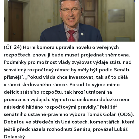
(ČT 24)
Horní komora upravila novelu o veřejných
rozpočtech, znovu ji bude muset projednat sněmovna.
Podmínky pro možnost vlády zvyšovat výdaje státu nad
schválený rozpočtový rámec by měly být podle Senátu
přísnější. „Pokud vláda chce investovat, tak ať to dělá
v rámci sledovaného rámce. Pokud to vyjme mimo
deficit státního rozpočtu, tak hrozí utrácení na
provozních výdajích. Vyjmutí na únikovou doložku není
následně hlídáno rozpočtovými pravidly,“ řekl šéf
senátního ústavně-právního výboru Tomáš Goláň (ODS).
Debatou ve středečních Událostech, komentářích, která
ještě předcházela rozhodnutí Senátu, provázel Lukáš
Dolanský.