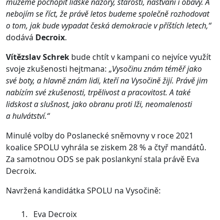
můžeme pochopit lidské názory, starosti, naštvání i obavy. A
nebojím se říct, že právě letos budeme společně rozhodovat
o tom, jak bude vypadat česká demokracie v příštích letech,“
dodává
Decroix
.
Vítězslav Schrek
bude chtít v kampani co nejvíce využít
svoje zkušenosti hejtmana: „
Vysočinu znám téměř jako
své boty, a hlavně znám lidi, kteří na Vysočině žijí. Právě jim
nabízím své zkušenosti, trpělivost a pracovitost. A také
lidskost a slušnost, jako obranu proti lži, neomalenosti
a hulvátství.“
Minulé volby do Poslanecké sněmovny v roce 2021
koalice SPOLU vyhrála se ziskem 28 % a čtyř mandátů.
Za samotnou ODS se pak poslankyní stala právě Eva
Decroix.
Navržená kandidátka SPOLU na Vysočině:
Eva Decroix