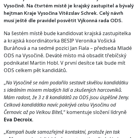
Vysočině. Na čtvrtém místě je krajský zastupitel a bývalý
hejtman Kraje Vysočina Vítězslav Schrek. Celý návrh
musí ještě dle pravidel posvětit Výkonná rada ODS.
Na šestém místě bude kandidovat krajská zastupitelka
a krajská koordinátorka BESIP Veronika Vošická
Buráňová a na sedmé pozici Jan Fiala – předseda Mladé
ODS na Vysočině. Deváté místo má obsadit třebíčský
podnikatel Martin Hobl. V první desítce tak bude mít
ODS celkem pět kandidátů.
„
Na Vysočině se nám podařilo sestavit skvělou kandidátku
s ideálním mixem mladých lidí a zkušených harcovníků.
Mám radost, že 3 z 8 kandidátů za ODS jsou úspěšné ženy.
Celková kandidátka navíc pokrývá celou Vysočinu od
Černovic až po Velkou Bíteš,
“ komentuje složení lídryně
Eva Decroix
.
„
Kampaň bude samozřejmě kontaktní, protože jen tak