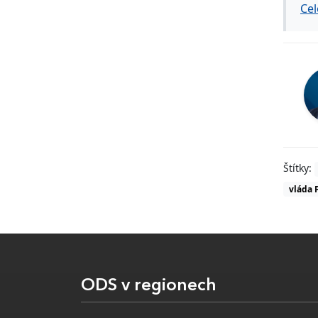
Cel
Štítky:
vláda P
ODS v regionech