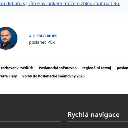
ou debatu s Jiřím Havránkem můžete zhlédnout na ČRo.
Jiří Havránek
poslanec PČR
rozhovor v médiích
Poslanecká sněmovna
regionální rozvoj
posla
etra Fialy
Volby do Poslanecké sněmovny 2025
Rychlá navigace