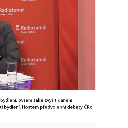
í bydlení, ovšem také zvýšit danění
nosti bydlení. Hostem předvolební debaty ČRo