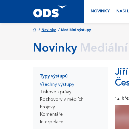
NOVINKY
NAŠI 
/
/
Novinky
Mediální výstupy
Novinky
Mediální
Jiř
Typy výstupů
Čes
Všechny výstupy
Tiskové zprávy
12. bř
Rozhovory v médiích
Projevy
Komentáře
Interpelace