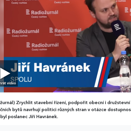
žurnál)
Zrychlit stavební řízení, podpořit obecní i družstevn
ičních bytů navrhují politici různých stran v otázce dostup
 byl poslanec Jiří Havránek.