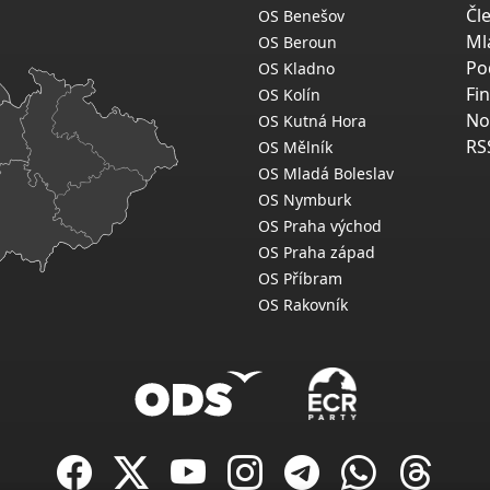
Čl
OS Benešov
Ml
OS Beroun
Po
OS Kladno
Fi
OS Kolín
No
OS Kutná Hora
RS
OS Mělník
OS Mladá Boleslav
OS Nymburk
OS Praha východ
OS Praha západ
OS Příbram
OS Rakovník