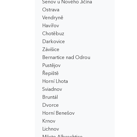
Šenov u Nového Jičína
Ostrava
Vendryně
Havířov
Chotěbuz
Darkovice
Závišice
Bernartice nad Odrou
Pustějov
Řepiště
Horní Lhota
Sviadnov
Bruntál
Dvorce
Horní Benešov
Krnov
Lichnov