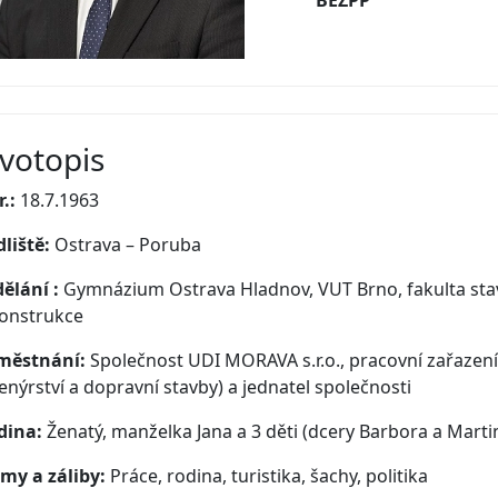
BEZPP
ivotopis
.:
18.7.1963
liště:
Ostrava – Poruba
ělání :
Gymnázium Ostrava Hladnov, VUT Brno, fakulta stave
konstrukce
městnání:
Společnost UDI MORAVA s.r.o., pracovní zařazení
enýrství a dopravní stavby) a jednatel společnosti
dina:
Ženatý, manželka Jana a 3 děti (dcery Barbora a Martin
my a záliby:
Práce, rodina, turistika, šachy, politika