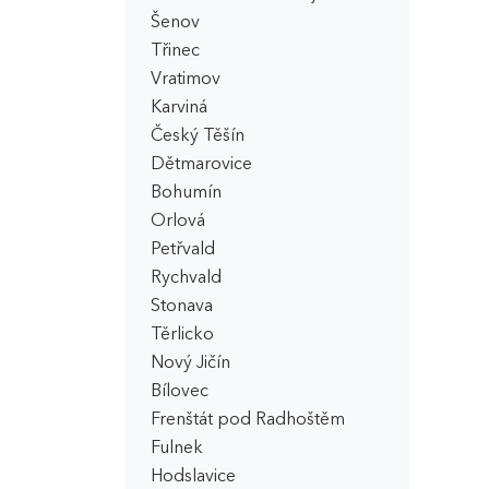
Šenov
Třinec
Vratimov
Karviná
Český Těšín
Dětmarovice
Bohumín
Orlová
Petřvald
Rychvald
Stonava
Těrlicko
Nový Jičín
Bílovec
Frenštát pod Radhoštěm
Fulnek
Hodslavice