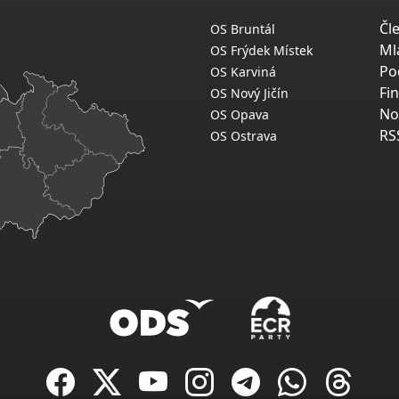
Čl
OS Bruntál
Ml
OS Frýdek Místek
Po
OS Karviná
Fi
OS Nový Jičín
No
OS Opava
RS
OS Ostrava