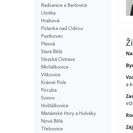
Radvanice a Bartovice
Lhotka
Hrabová
Polanka nad Odrou
Pustkovec
Ž
Plesná
Stará Bělá
Nar
Slezská Ostrava
Byd
Michálkovice
Vítkovice
Vzd
Krásné Pole
a 
Poruba
Za
Svinov
inž
Hošťálkovice
Mariánské Hory a Hulváky
Ro
Nová Bělá
Záj
Třebovice