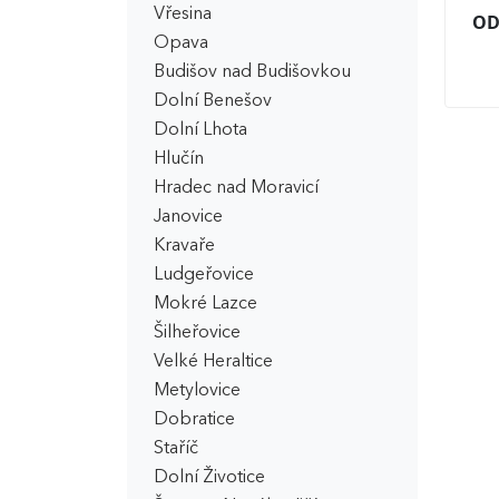
Vřesina
OD
Opava
Budišov nad Budišovkou
Dolní Benešov
Dolní Lhota
Hlučín
Hradec nad Moravicí
Janovice
Kravaře
Ludgeřovice
Mokré Lazce
Šilheřovice
Velké Heraltice
Metylovice
Dobratice
Staříč
Dolní Životice