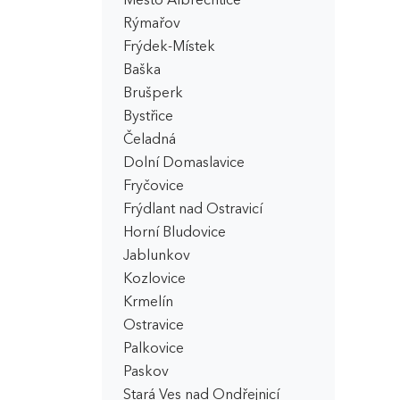
Město Albrechtice
Rýmařov
Frýdek-Místek
Baška
Brušperk
Bystřice
Čeladná
Dolní Domaslavice
Fryčovice
Frýdlant nad Ostravicí
Horní Bludovice
Jablunkov
Kozlovice
Krmelín
Ostravice
Palkovice
Paskov
Stará Ves nad Ondřejnicí