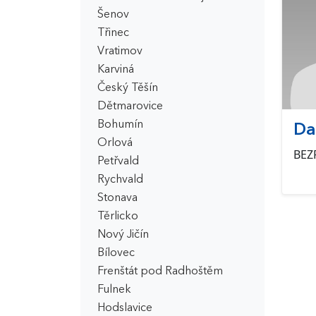
Šenov
Třinec
Vratimov
Karviná
Český Těšín
Dětmarovice
Bohumín
Da
Orlová
BEZ
Petřvald
Rychvald
Stonava
Těrlicko
Nový Jičín
Bílovec
Frenštát pod Radhoštěm
Fulnek
Hodslavice