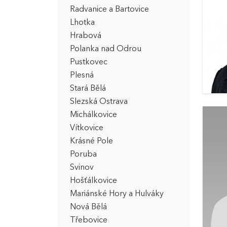
Radvanice a Bartovice
Lhotka
Hrabová
Polanka nad Odrou
Pustkovec
Plesná
Stará Bělá
Slezská Ostrava
Michálkovice
Vítkovice
Krásné Pole
Poruba
Svinov
Hošťálkovice
Mariánské Hory a Hulváky
Nová Bělá
Třebovice