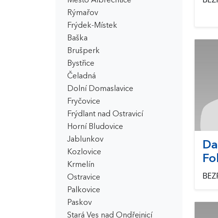
Město Albrechtice
Rýmařov
Frýdek-Místek
Baška
Brušperk
Bystřice
Čeladná
Dolní Domaslavice
Fryčovice
Frýdlant nad Ostravicí
Horní Bludovice
Jablunkov
Da
Kozlovice
Fo
Krmelín
BEZ
Ostravice
Palkovice
Paskov
Stará Ves nad Ondřejnicí