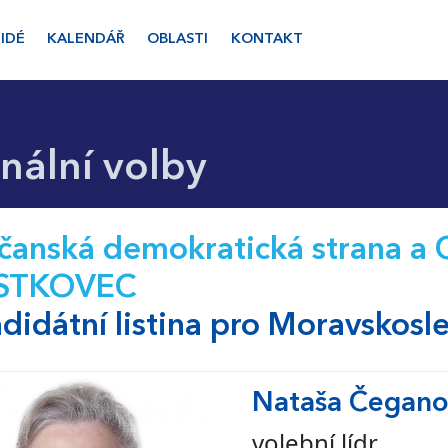
LIDÉ
KALENDÁŘ
OBLASTI
KONTAKT
ální volby
čanská demokratická strana 
STKOVEC
didátní listina pro Moravskosle
Nataša Čegan
volební lídr