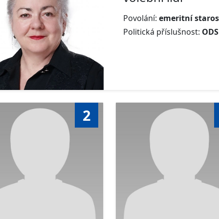
Povolání:
emeritní staro
Politická příslušnost:
ODS
2