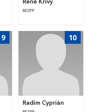
á
René Krivý
BEZPP
9
10
Radim Cyprián
BEZPP