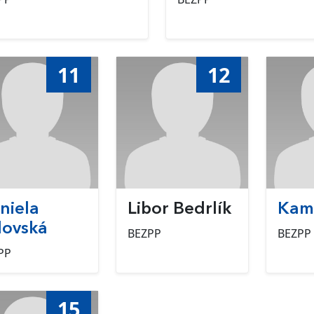
11
12
niela
Libor Bedrlík
Kami
lovská
BEZPP
BEZPP
PP
15