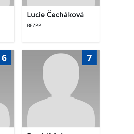
Lucie Čecháková
BEZPP
6
7