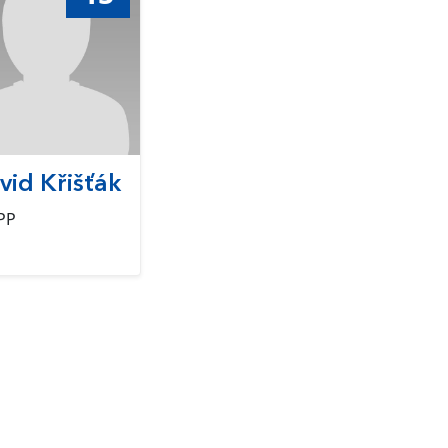
vid Křišťák
PP