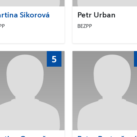
rtina Sikorová
Petr Urban
PP
BEZPP
5