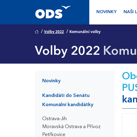
NOVINKY
NAŠI 
/
/
Volby 2022
Komunální volby
Volby 2022
Komun
Ob
Novinky
PU
Kandidáti do Senátu
kan
Komunální kandidátky
Ostrava-Jih
Moravská Ostrava a Přívoz
Petřkovice