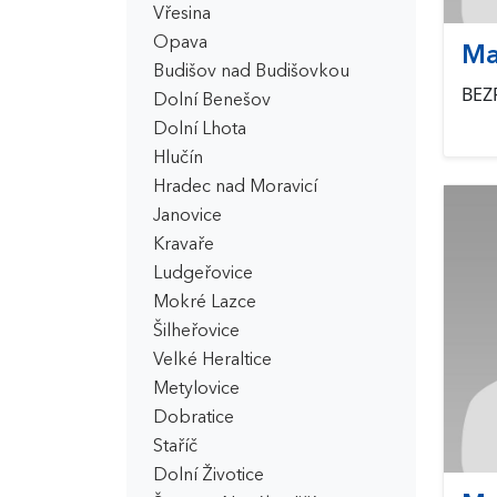
Vřesina
Opava
Ma
Budišov nad Budišovkou
BEZ
Dolní Benešov
Dolní Lhota
Hlučín
Hradec nad Moravicí
Janovice
Kravaře
Ludgeřovice
Mokré Lazce
Šilheřovice
Velké Heraltice
Metylovice
Dobratice
Staříč
Dolní Životice