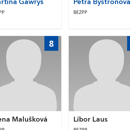
rtina Gawryš
Petra Bystroňov
PP
BEZPP
8
ena Malušková
Libor Laus
PP
BEZPP