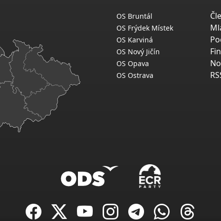
Čl
OS Bruntál
Ml
OS Frýdek Místek
Po
OS Karviná
Fi
OS Nový Jičín
No
OS Opava
RS
OS Ostrava