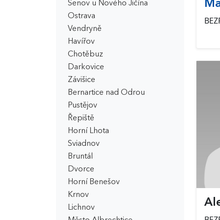
Ma
Šenov u Nového Jičína
Ostrava
BEZ
Vendryně
Havířov
Chotěbuz
Darkovice
Závišice
Bernartice nad Odrou
Pustějov
Řepiště
Horní Lhota
Sviadnov
Bruntál
Dvorce
Horní Benešov
Krnov
Al
Lichnov
BEZ