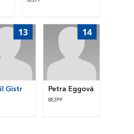
13
14
l Gistr
Petra Eggová
BEZPP