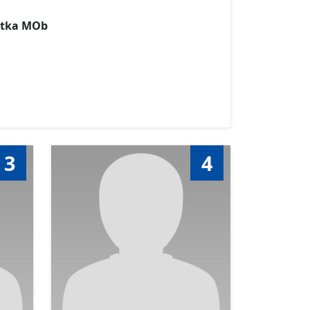
stka MOb
3
4