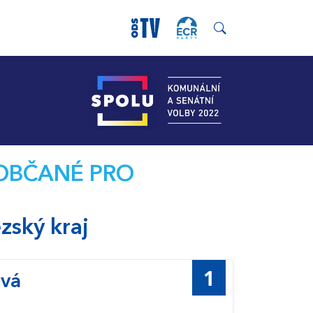
a OBČANÉ PRO
zský kraj
1
ová