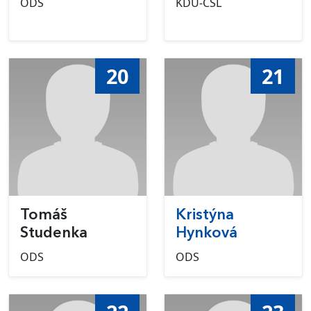
ODS
KDU-ČSL
20
21
Tomáš
Kristýna
Studenka
Hynková
ODS
ODS