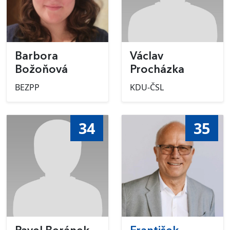
Barbora
Václav
Božoňová
Procházka
BEZPP
KDU-ČSL
34
35