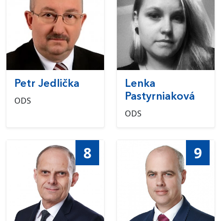
Petr Jedlička
Lenka
Pastyrniaková
ODS
ODS
8
9