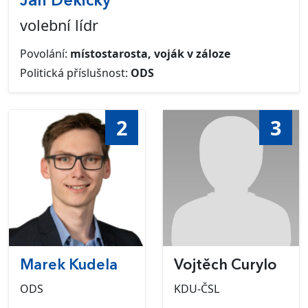
Jan Dekický
volební lídr
Povolání:
místostarosta, voják v záloze
Politická příslušnost:
ODS
2
3
Marek Kudela
Vojtěch Curylo
ODS
KDU-ČSL