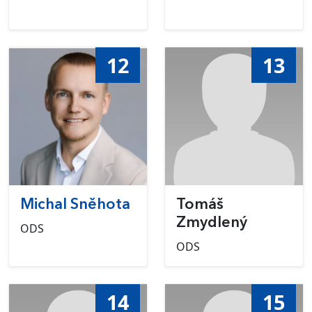
12
13
Michal Sněhota
Tomáš
Zmydlený
ODS
ODS
14
15