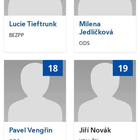
Lucie Tieftrunk
Milena
Jedličková
BEZPP
ODS
18
19
Pavel Vengřin
Jiří Novák