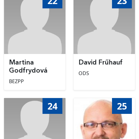
22
23
Martina
David Frűhauf
Godfrydová
ODS
BEZPP
24
25