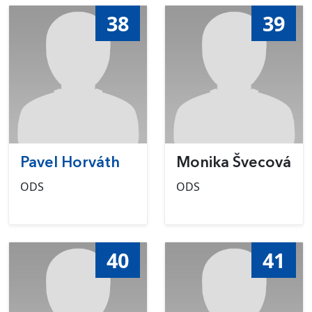
38
39
Pavel Horváth
Monika Švecová
ODS
ODS
40
41