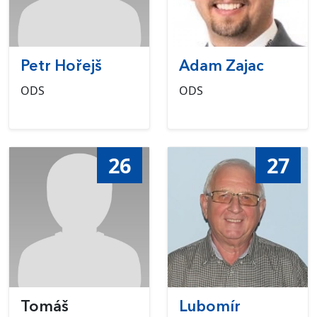
Petr Hořejš
Adam Zajac
ODS
ODS
26
27
Tomáš
Lubomír