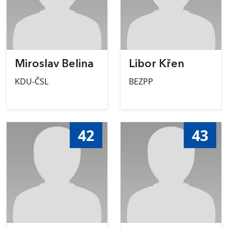
Miroslav Belina
Libor Křen
KDU-ČSL
BEZPP
42
43