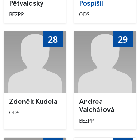
Pětvaldský
Pospíšil
BEZPP
ODS
28
29
Zdeněk Kudela
Andrea
Valchářová
ODS
BEZPP