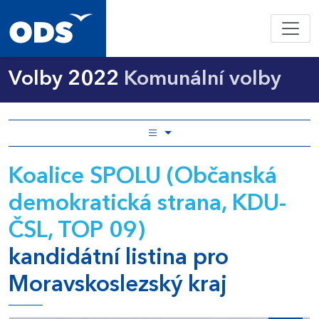
Volby 2022
Komunální volby
Koalice SPOLU (Občanská
demokratická strana, KDU-
ČSL, TOP 09)
kandidátní listina pro
Moravskoslezský kraj