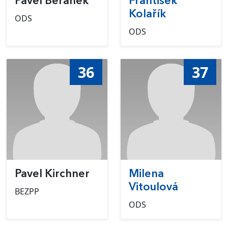
Pavel Beránek
František
Kolařík
ODS
ODS
36
37
Pavel Kirchner
Milena
Vitoulová
BEZPP
ODS