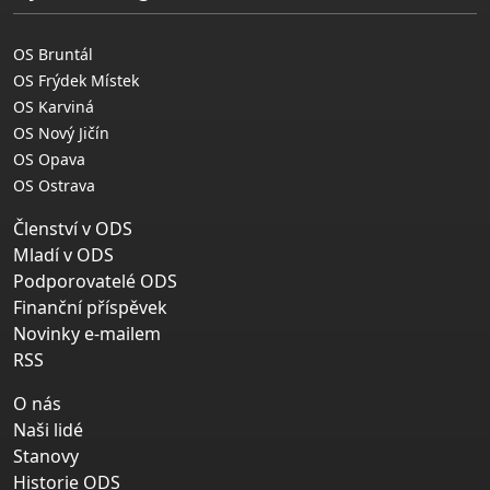
OS Bruntál
OS Frýdek Místek
OS Karviná
OS Nový Jičín
OS Opava
OS Ostrava
Členství v ODS
Mladí v ODS
Podporovatelé ODS
Finanční příspěvek
Novinky e-mailem
RSS
O nás
Naši lidé
Stanovy
Historie ODS