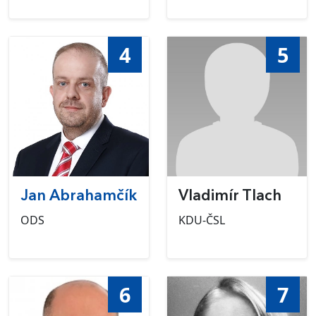
4
5
Jan Abrahamčík
Vladimír Tlach
ODS
KDU-ČSL
6
7