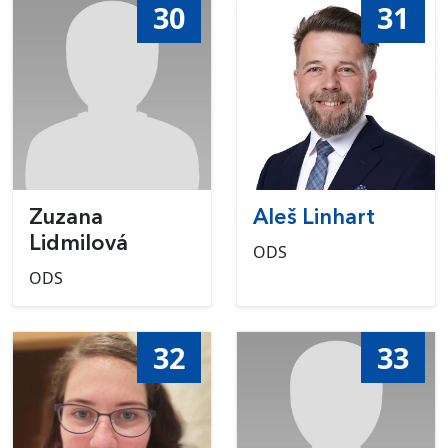
30
31
Zuzana
Aleš Linhart
Lidmilová
ODS
ODS
32
33